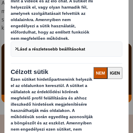
A körforgásos gazdaság előnyeit sok szemszögből
megvizsgáltuk. Szakértelmünk megosztásával
segíthetünk a vállalkozásában dolgozó embereknek a
kihívások és célok elérésében.
Tartalom blokkolva
A videó megtekintéséhez engedélyeznie kell a
„funkcionális” sütiket.
Beállításaim módosítása