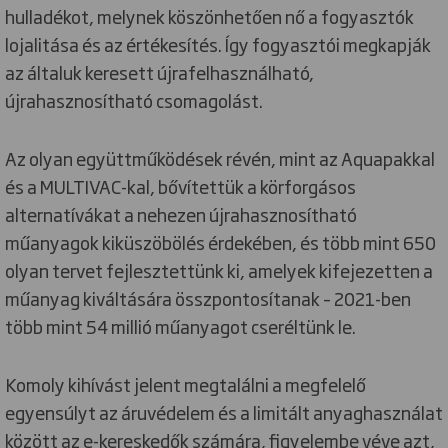
hulladékot, melynek köszönhetően nő a fogyasztók
lojalitása és az értékesítés. Így fogyasztói megkapják
az általuk keresett újrafelhasználható,
újrahasznosítható csomagolást.
Az olyan együttműködések révén, mint az Aquapakkal
és a MULTIVAC-kal, bővítettük a körforgásos
alternatívákat a nehezen újrahasznosítható
műanyagok kiküszöbölés érdekében, és több mint 650
olyan tervet fejlesztettünk ki, amelyek kifejezetten a
műanyag kiváltására összpontosítanak – 2021-ben
több mint 54 millió műanyagot cseréltünk le.
Komoly kihívást jelent megtalálni a megfelelő
egyensúlyt az áruvédelem és a limitált anyaghasználat
között az e-kereskedők számára, figyelembe véve azt,