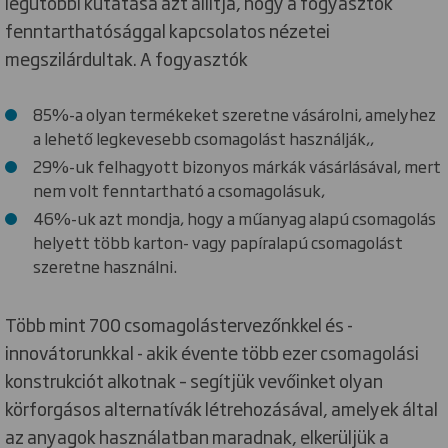
legutóbbi kutatása azt állítja, hogy a fogyasztók
fenntarthatósággal kapcsolatos nézetei
megszilárdultak. A fogyasztók
85%-a olyan termékeket szeretne vásárolni, amelyhez
a lehető legkevesebb csomagolást használják,,
29%-uk felhagyott bizonyos márkák vásárlásával, mert
nem volt fenntartható a csomagolásuk,
46%-uk azt mondja, hogy a műanyag alapú csomagolás
helyett több karton- vagy papíralapú csomagolást
szeretne használni.
Több mint 700 csomagolástervezőnkkel és -
innovátorunkkal - akik évente több ezer csomagolási
konstrukciót alkotnak – segítjük vevőinket olyan
körforgásos alternatívák létrehozásával, amelyek által
az anyagok használatban maradnak, elkerüljük a