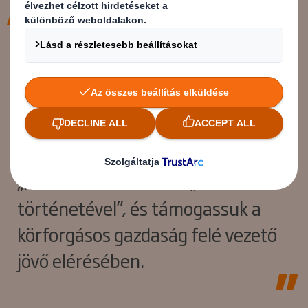
A DS Smithnél üzleti
tevékenységünk a körforgásos
gazdaságon alapul, és kiváló
helyzetben vagyunk, hogy
megvilágítsuk, összekapcsoljuk a
„mi történetünket” az „az Ön
történetével”, és támogassuk a
körforgásos gazdaság felé vezető
jövő elérésében.