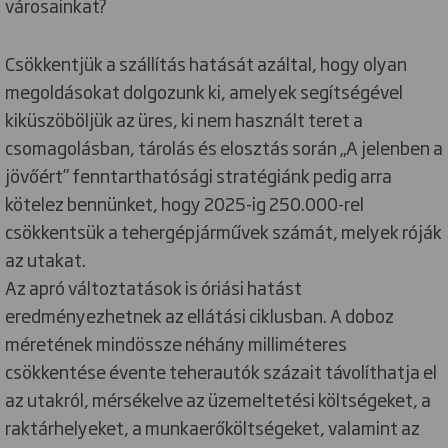
városainkat?
Csökkentjük a szállítás hatását azáltal, hogy olyan
megoldásokat dolgozunk ki, amelyek segítségével
kiküszöböljük az üres, ki nem használt teret a
csomagolásban, tárolás és elosztás során „A jelenben a
jövőért” fenntarthatósági stratégiánk pedig arra
kötelez bennünket, hogy 2025-ig 250.000-rel
csökkentsük a tehergépjárművek számát, melyek róják
az utakat.
Az apró változtatások is óriási hatást
eredményezhetnek az ellátási ciklusban. A doboz
méretének mindössze néhány milliméteres
csökkentése évente teherautók százait távolíthatja el
az utakról, mérsékelve az üzemeltetési költségeket, a
raktárhelyeket, a munkaerőköltségeket, valamint az