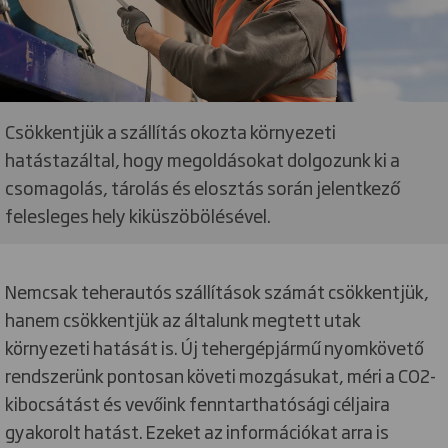
Csökkentjük a szállítás okozta környezeti
hatástazáltal, hogy megoldásokat dolgozunk ki a
csomagolás, tárolás és elosztás során jelentkező
felesleges hely kiküszöbölésével.
Nemcsak teherautós szállítások számát csökkentjük,
hanem csökkentjük az általunk megtett utak
környezeti hatását is. Új tehergépjármű nyomkövető
rendszerünk pontosan követi mozgásukat, méri a CO2-
kibocsátást és vevőink fenntarthatósági céljaira
gyakorolt hatást. Ezeket az információkat arra is