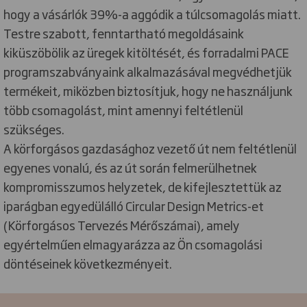
hogy a vásárlók 39%-a aggódik a túlcsomagolás miatt.
Testre szabott, fenntartható megoldásaink
kiküszöbölik az üregek kitöltését, és forradalmi PACE
programszabványaink alkalmazásával megvédhetjük
termékeit, miközben biztosítjuk, hogy ne használjunk
több csomagolást, mint amennyi feltétlenül
szükséges.
A körforgásos gazdasághoz vezető út nem feltétlenül
egyenes vonalú, és az út során felmerülhetnek
kompromisszumos helyzetek, de kifejlesztettük az
iparágban egyedülálló Circular Design Metrics-et
(Körforgásos Tervezés Mérőszámai), amely
egyértelműen elmagyarázza az Ön csomagolási
döntéseinek következményeit.