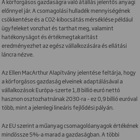
A körforgásos gazdaságra való átállás jelentős anyagi
előnnyel jár. A csomagolási hulladék mennyiségének
csökkentése és a CO2-kibocsátás mérséklése például
ügyfeleket vonzhat és tarthat meg, valamint
hatékonyságot és értékmegtakarítást
eredményezhet az egész vállalkozására és ellátási
láncra nézve.
Az Ellen MacArthur Alapítvány jelentése feltárja, hogy
a körforgásos gazdaság elveinek adaptálásával a
vállalkozások Európa-szerte 1,8 billió euró nettó
hasznon osztozhatnának 2030-ra – ez 0,9 billió euróval
több, mint a jelenlegi lineáris fejlődési pályán.
Az EU szerint a műanyag csomagolóanyagok értékének
mindössze 5%-a marad a gazdaságban. A többi