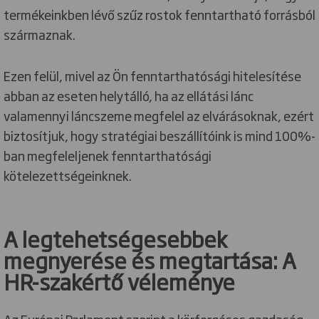
termékeinkben lévő szűz rostok fenntartható forrásból
származnak.
Ezen felül, mivel az Ön fenntarthatósági hitelesítése
abban az eseten helytálló, ha az ellátási lánc
valamennyi láncszeme megfelel az elvárásoknak, ezért
biztosítjuk, hogy stratégiai beszállítóink is mind 100%-
ban megfeleljenek fenntarthatósági
kötelezettségeinknek.
A legtehetségesebbek
megnyerése és megtartása: A
HR-szakértő véleménye
Az Európai Parlament szerint a körforgásos gazdaság