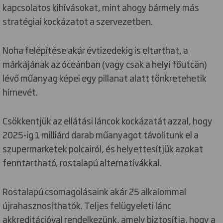
kapcsolatos kihívásokat, mint ahogy bármely más
stratégiai kockázatot a szervezetben.
Noha felépítése akár évtizedekig is eltarthat, a
márkájának az óceánban (vagy csak a helyi főutcán)
lévő műanyag képei egy pillanat alatt tönkretehetik
hírnevét.
Csökkentjük az ellátási láncok kockázatát azzal, hogy
2025-ig 1 milliárd darab műanyagot távolítunk el a
szupermarketek polcairól, és helyettesítjük azokat
fenntartható, rostalapú alternatívákkal.
Rostalapú csomagolásaink akár 25 alkalommal
újrahasznosíthatók. Teljes felügyeleti lánc
akkreditációval rendelkezünk, amely biztosítja, hogy a