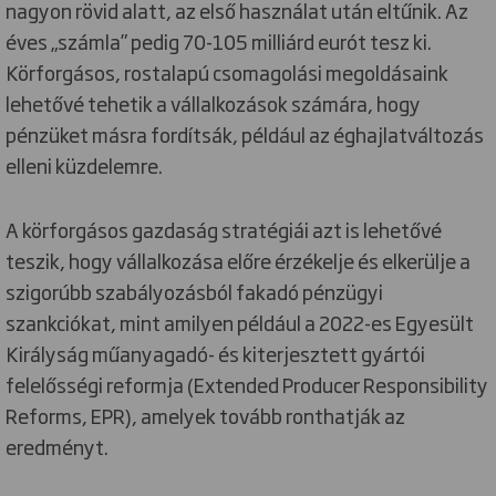
nagyon rövid alatt, az első használat után eltűnik. Az
éves „számla” pedig 70-105 milliárd eurót tesz ki.
Körforgásos, rostalapú csomagolási megoldásaink
lehetővé tehetik a vállalkozások számára, hogy
pénzüket másra fordítsák, például az éghajlatváltozás
elleni küzdelemre.
A körforgásos gazdaság stratégiái azt is lehetővé
teszik, hogy vállalkozása előre érzékelje és elkerülje a
szigorúbb szabályozásból fakadó pénzügyi
szankciókat, mint amilyen például a 2022-es Egyesült
Királyság műanyagadó- és kiterjesztett gyártói
felelősségi reformja (Extended Producer Responsibility
Reforms, EPR), amelyek tovább ronthatják az
eredményt.