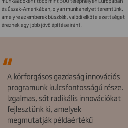
munkaadóként több mint 300 telephelyen Európában
és Észak-Amerikában, olyan munkahelyet teremtünk,
amelyre az emberek büszkék, valódi elkötelezettséget
éreznek egy jobb jövő építése iránt.
A körforgásos gazdaság innovációs
programunk kulcsfontosságú része.
Izgalmas, sőt radikális innovációkat
fejlesztünk ki, amelyek
megmutatják példaértékű