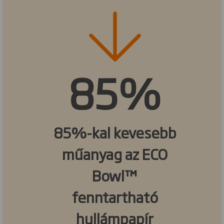
85%
85%-kal kevesebb
műanyag az ECO
Bowl™
fenntartható
hullámpapír