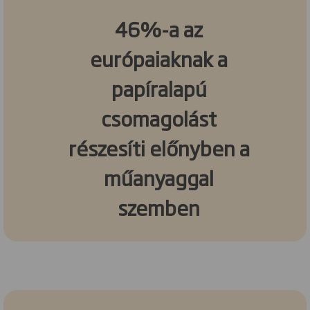
46%-a az
európaiaknak a
papíralapú
csomagolást
részesíti előnyben a
műanyaggal
szemben