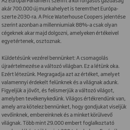
akár 700.000 új munkahelyet is teremthet Európa-
szerte 2030-ra. A Price Waterhouse Coopers jelentése
szerint azonban a millenniumiak 88%-a csak olyan
cégeknek akar majd dolgozni, amelyeken értékeivel
egyetértenek, osztoznak.
Küldetésünk vezérel bennünket: A csomagolás
újraértelmezése a változó világban. Ez a létünk oka.
Ezért létezünk. Megragadja azt az értéket, amelyet
valamennyi érdekelt felünknek és a világnak adunk.
Figyeljük a jövőt, és felismerjük a változó világot,
amelyben tevékenykedünk. Világos értékrendünk van,
amely arra kötelez bennünket, hogy gondjukat viseljük
vevőinknek, embereinknek és a minket körülvevő
világnak. Több mint 29.000 embert foglalkoztató