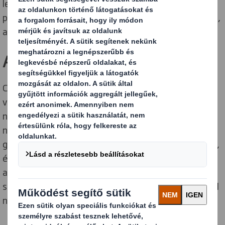
legnagyobb tehetségek bevonzásáról újonnan nyílt
pozíciókra. Nem feledkezve meg arról a nyomásról sem,
amelyet bolygónkon számára jelent tevékenysége.
A megfelelő szakértőket adjuk
Csomagolási vevőink világszerte kapcsolatba lépnek
velünk a körforgásos gazdaság vonatkozásában – ám
nem feltétlenül kezdődnek ezzel a beszélgetések. Bár
nem minden vállalkozás rendelkezik körforgásos
gazdaságon alapuló KPI-okkal, de stratégiai, pénzügyi,
értékesítési és működési célokkal rendelkeznek,
amelyek elérésében a körforgásos megoldások
segíthetnek. A műanyag kiváltása például mindenkinél
napirenden van.