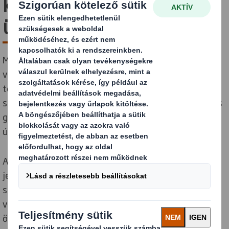
körforgásos gazdaság
üzleti szempontból is
Minden jel arra utal, hogy a fogyasztók többet
vásárolnak, a befektetők nagyobb befektetést
tesznek és a legtehetségesebbeket azok a
szervezetek vonzzák, amelyek áttérnek a körforgásos
gazdaságra. Bárhol is tartson vállalkozása ezen az
úton, mi segítünk Önnek.
A körforgásos gazdaság irányába való elmozdulás
jelentős előnyökkel jár vállalkozások számára, legyen
szó a nyersanyagellátás biztonságának javításáról, a
versenyképesség növeléséről, az innováció
ösztönzéséről, az eladások fellendítéséről és a