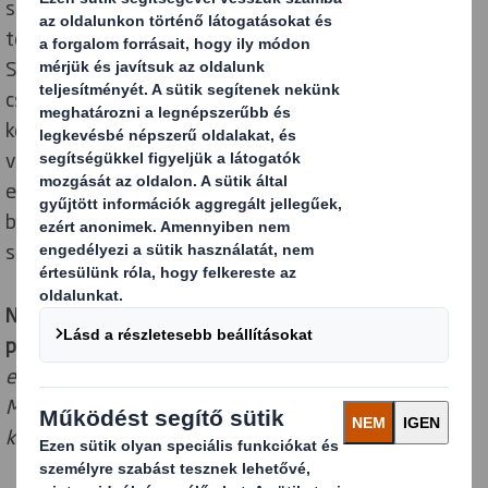
szállítás iránti igény. A Delhaize, hogy továbbra is
teljesítse az ambiciózus fenntarthatósági céljait a DS
Smith körforgásos tervezési szakértőiből álló
csapatával együttműködve újragondolta e-
kereskedelmi csomagolásait és lefaragta szállítási
volumenét. Az egyre növekvő kereslet kielégítésére
egy automata csomagológépet vezettek be, hogy
biztosítsák a hatékony házhoz szállítást Belgium
szerte.
Nico Buelens, a Delhaize e-kereskedelmi operációs
projektmenedzsere így magyarázza:
„Az új Direct Box
egy innovatív újrafelhasználható hullámlemez tálca.
Megerősített beépített fogantyút tartalmaz, ami
különösen erőssé teszi a Direct Boxot.”