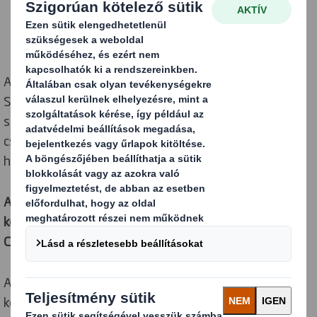
A Delhaize - belga piacvezető szupermarketlánc - a DS
Smith-szel - vezető fenntartható csomagolás
szolgáltatóval – együttműködve optimalizálta
csomagolási folyamatát, hogy a megnövekedett
házhozszállítási igényeknek megfeleljen.
Az új Direct Box csomagolási konstrukcióval a
kereskedelmi cég több mint 87 tonnával csökkentheti
CO2-kibocsátását.
Az elmúlt hónapokban a Covid-19 járvány
következtében jelentősen megnövekedett a házhoz