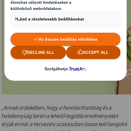
„Annak érdekében, hogy a fenntarthatóság és a
hatékonyság terén a lehető legjobb eredményeket
érjük el már a tervezési szakaszban össze kell hangolni