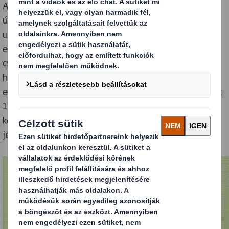
Az újonnan tervezett Direct Box 100%-ban
újrahasznosított kartonból készül, amely használat
után is teljesen újrahasznosítható. Az új tervezés
eredményeként évente összesen 160 tonna
csomagolóanyag takarítható meg. Ez azt is jelenti,
hogy 32-vel kevesebb teherautóra lesz szükség az
ellátási láncban, és a raktározási szükséglet több mint
1000 rakodóval csökken. Ez pedig világ szinten nem
kevesebb, mint 87,2 tonna szén-dioxid csökkentést
jelent.