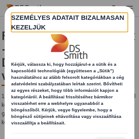
Skip to main content
Fenntarthatósági előnyök
- új Direct Box a belga
Delhaize kereskedelmi
vállalatnál
160 tonna csomagolóanyag-megtakarítás és 30%-kal
kevesebb szén-dioxid a szállítás során az új,
gépesítéssel párosuló csomagolási kialakításnak
köszönhetően