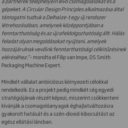
a partnerek telephelyein lévő csomagolásokat és a
gépeket. A Circular Design Principles alkalmazása által
támogatni tudtuk a Delhaize-t egy új rendszer
létrehozásában, amelynek középpontjában a
fenntarthatóság és az újrafeldolgozhatóság állt. Hálás
feladat olyan megoldásokat nyújtani, amelyek
hozzájárulnak vevőink fenntarthatósági célkitűzésinek
eléréséhez.”
– mondta el Filip van Impe, DS Smith
Packaging Machine Expert.
Mindkét vállalat ambiciózus környezeti célokkal
rendelkezik. Ez a projekt pedig mindkét cég egyedi
stratégiájának részét képezi, miszerint csökkenteni
kívánják a csomagolóanyagok éghajlatváltozásra
gyakorolt hatását és a szén-dioxid-kibocsátást az
egész ellátási láncban.