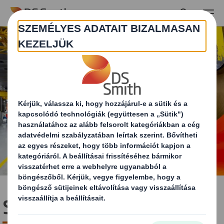
Skip to main content
Szén-dioxid-kibocsátás