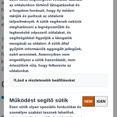
azáltal, hogy az alapanyagok minél hosszabb ideig
használatban tartjuk, az energiahatékonyságot
javítjuk, új technológiákba ruházunk be és a megújuló
energiaforrásokra térünk át.
Támogatjuk stratégiai beszállítóinkat abban, hogy
saját tudományosan megalapozott célkitűzéseket
határozzanak meg, segítve vevőink a szén-dioxid-
kibocsátási kötelezettségeik teljesítésében, és hogy
2050-re elérjük a nettó zéró kibocsátást.
Céljaink a JELENre:
2030-ra 46%-os abszolút értékű csökkentése az 1., 2.
és 3. körbe tartozó üvegházhatású gázok
kibocsátásának, a 2019-es szinthez képest.
2027-ig stratégiai beszállítóink 100%-át (akik a