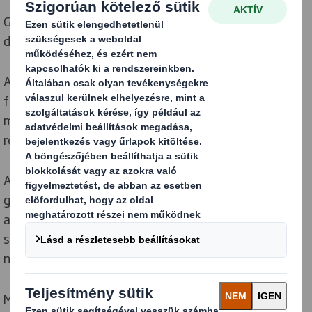
Gyártói tevékenységünket, értékláncainkat
dekarbonizáljuk
Ahhoz, hogy a globális hőmérséklet-emelkedést 1,5
fokra korlátozzuk a Párizsi Klímaegyezménynek
megfelelően, mindannyiunknak gyorsan kell
reagálnunk és csökkentenünk a kibocsátást.
Az alacsony szén-dioxid-kibocsátású, körforgásos
gazdaságban a károsanyag-kibocsátás csökkenthető
azáltal, hogy optimalizáljuk a termékek előállítása
során alkalmazott erőforrások felhasználását, és
növeljük a megújuló energia felhasználását.
Mi is kivesszük a részünket a hulladék csökkentésében