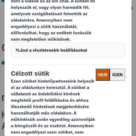
vásárolt áruk és szolgáltatások 76%-át képviselik) arra
ösztönözzük, hogy saját SBTi Science Based Targets
initiative (tudományos megalapozottsággal
meghatározott célkitűzéseiket) meghatározzák.
Céljaink a JÖVŐ érdekében:
2050-re a nettó zéró üvegházhatású gáz-kibocsátás
elérése.
Hogyan érjük
mindezt el?
Hulladék-energia felhasználás az
Aschaffenburg papírgyárban