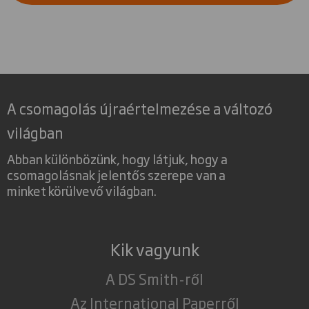
A csomagolás újraértelmezése a változó
világban
Abban különbözünk, hogy látjuk, hogy a
csomagolásnak jelentős szerepe van a
minket körülvevő világban.
Kik vagyunk
A DS Smith-ről
Az International Paperről