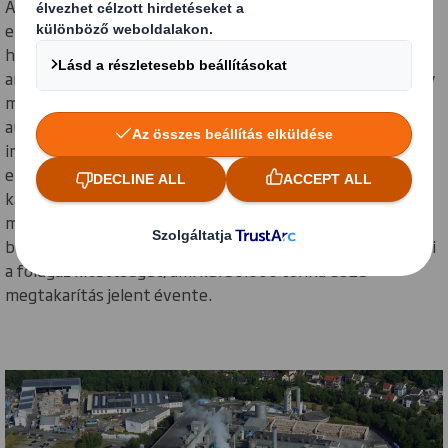
Az E.ON-nal együttműködve az aschaffenburgi gyárunk
energiaellátását 2025 végéig jelentősen korszerűsítjük,
hogy a földgázt a papírgyártáshoz fel nem használható
anyagok elégetésével egészítsük ki. Az integrált üzem egy
modern hulladék-energiát hasznosító kazánnal, egy
automatizált, digitális vezérlővel -amely mesterséges
intelligencia segítségével valós időben optimalizálja az
energiát - és két továbbfejlesztetett gáztüzelésű
kazánnal szerelünk fel, amelyek további „jövőbiztos”
megoldást nyújtva a bio-alapú üzemanyagok későbbi
bevezetéséig. A konstrukció várhatóan 25%-kal csökkenti
a földgáz kitettséget, ami kb. 50.000 tonna CO2e
megtakarítás jelent évente.