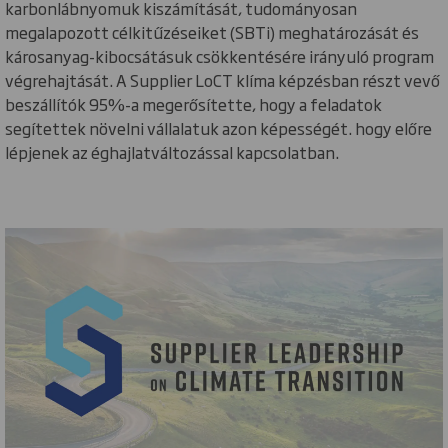
karbonlábnyomuk kiszámítását, tudományosan
megalapozott célkitűzéseiket (SBTi) meghatározását és
károsanyag-kibocsátásuk csökkentésére irányuló program
végrehajtását. A Supplier LoCT klíma képzésban részt vevő
beszállítók 95%-a megerősítette, hogy a feladatok
segítettek növelni vállalatuk azon képességét. hogy előre
lépjenek az éghajlatváltozással kapcsolatban.