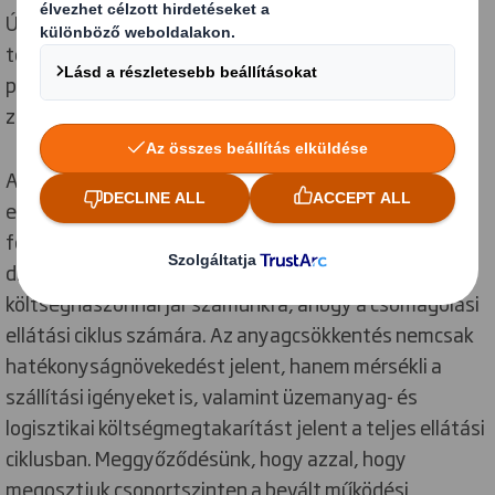
Újrahasznosítási divíziónk évente több mint ötmillió
tonna újrahasznosítható anyagot kezel, amely
papírgyári hálózatunk alapvető alapanyagát adja, és
zárttá teszi a körforgásos üzleti modellünk ciklusát.
A hulladék erőforrás DS Smith-nél. Működésünk
erőforrás-hatékonyságának javítása pedig gyártási
folyamataink középpontjában áll. Csökkenti szén-
dioxid- és környezeti lábnyomunkat, és
költséghaszonnal jár számunkra, ahogy a csomagolási
ellátási ciklus számára. Az anyagcsökkentés nemcsak
hatékonyságnövekedést jelent, hanem mérsékli a
szállítási igényeket is, valamint üzemanyag- és
logisztikai költségmegtakarítást jelent a teljes ellátási
ciklusban. Meggyőződésünk, hogy azzal, hogy
megosztjuk csoportszinten a bevált működési