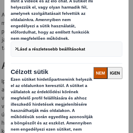
Az erdővidék birtoklása új lehetőségeket kínál, hogy
megerősítsük stratégiai pozíciónkat a csomagolási
piacon és a rost alapanyagok biztonságának
javítására, mivel a felhasznált faanyag 100%-a
tanúsított, fenntartható forrásból származik.
Anyaghatékonyság
Ipari gyártóként termékeink előállítása során az
alapanyagokra támaszkodunk. Az erőforrások szűkös
világában üzleti kilátásaink és vállalati imázsunk
veszélybe kerül, ha a felhasználás, átalakítás és
újrahasznosítás tekintetében az erőforrásokat
hatékonyan, innovatívan és felelősségteljesen kell
kezelni termékeink teljes életciklusa során.