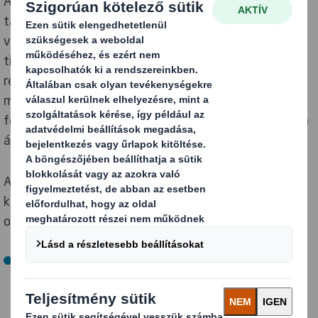
A jól kezelt erdőkből származó faanyag létfontosságú
társadalmi, környezeti és gazdasági előnyökkel jár, és
valóban fenntartható vállalkozás lehet. Azonban
tisztában vagyunk azzal, hogy egyes országokban és
régiókban az erdőirtás és az illegális fakitermelés még
mindig problémát jelent. Ezért hiszünk abban, hogy a
felelős és fenntartható erdőgazdálkodás támogatása
ágazatunk számára stratégiai jelentőségű.
A fenntartható rost alapanyag beszerzéssel
kapcsolatos munkánk két kulcsfontosságú területre
oszlik, melyek céljai a következők:
Olyan kezdeményezések támogatása, amelyek
elősegítik felügyeleti lánc tanúsítással rendelkező
erdőgazdálkodást működésünkben
Telephelyeink 100%-a rendelkezzen felügyeleti