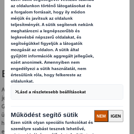
lánc tanúsítvánnyal (FSC®, PEFC vagy SFI).
Biztosítsuk nyomon követhető és átlátható
ellátási láncok által, hogy termékeinkben lévő
bármilyen szűz rost fenntartható forrásból
származzon.
2020-tól 100%-ban újrahasznosított vagy
felügyeleti lánc által tanúsított papírokat
használunk.
Erdők
Az Interstate Resources felvásárlásának részeként
jelenleg 18.000 hektárnyi erdővel rendelkezünk
Georgia délkeleti részén, valamint egy kraftliner
üzemmel Riceboróban, Georgiában. Ez az első alkalom,
hogy a DS Smith közvetlen tulajdonol szűz rost
előállításához kapcsolódó gyártói létesítményeket.