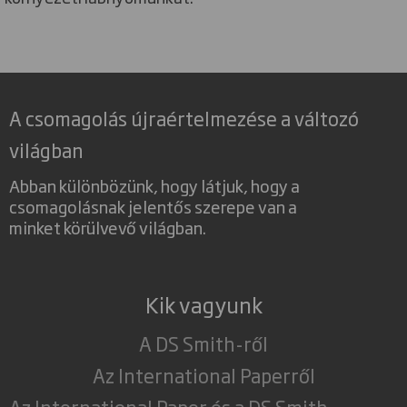
A csomagolás újraértelmezése a változó
világban
Abban különbözünk, hogy látjuk, hogy a
csomagolásnak jelentős szerepe van a
minket körülvevő világban.
Kik vagyunk
A DS Smith-ről
Az International Paperről
Az International Paper és a DS Smith