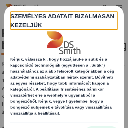
Skip to main content
Rost alapanyagok
beszerzése és elérhetőség
Körforgásos üzleti modellünkben előnyben részesítjük
az újrahasznosított rostok használatát és csak kis
mennyiségű szűz rostra van szükség. Azonban, hogy
valóban biztosítani tudjuk a fenntarthatóságot, meg
kell óvnunk természeti erőforrásokainkat, hogy a ma
felhasznált rostok helyében a jövőben rendelkezésre
álljon új.