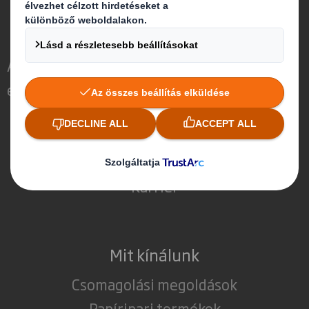
A DS Smith-ről
Az International Paperről
Az International Paper és a DS Smith
egyesítéséről
Termékek és szolgáltatások
Fenntarthatóság
Média
Karrier
Mit kínálunk
Csomagolási megoldások
Papíripari termékek