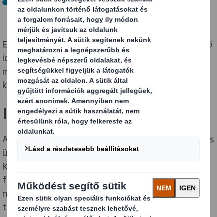
menedzsment irány.
Ezek által biztosítható, hogy a döntéseket a megfelelő
időben és a vállalat megfelelő szintjén hozzák meg,
minden lényeges tényező figyelembevételét
követően, a kereskedelmi értéktől a hírnévkockázatig.
Igazgatótanács
Az évente hivatalosan hétszer ülésező Igazgatótanács
ügyvezető és nem ügyvezető igazgatókból áll.
Kollektív felelősségük a DS Smith működésének
felügyelete és irányítása, miközben a részvényesek
nevében figyelemmel kísérik a menedzsment
teljesítményét. Az Igazgatótanács a Csoport