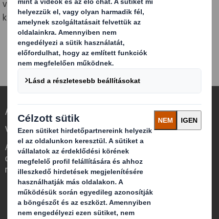
vezérigazgatójára bízta a csoport stratégiájának
kidolgozását és az üzletág napi operatív irányítását.
A csomagolás újraértelmezése a változó
világban
Abban különbözünk, hogy látjuk, hogy a
csomagolásnak jelentős szerepe van a
minket körülvevő világban.
Kik vagyunk