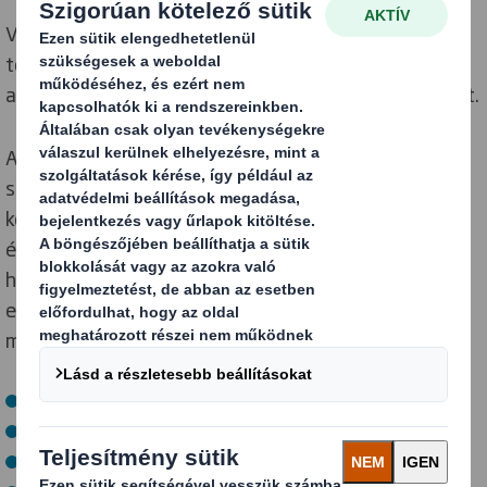
Vállalatként betartjuk a jó vállalatirányítás alapelveit,
továbbá számos szabályozással rendelkezünk,
amelyek támogatják ezen kötelezettségvállalásunkat.
A vállalatirányítási folyamat egyszerűen azon
szabályok és eljárások összessége, amelyeken
keresztül a DS Smith-t vezetik és ellenőrzik,
érvényességük az egész szervezetre kiterjed. Minden
helyi vállalkozásnak olyan szabályokkal és
eljárásrenddel kell rendelkeznie, amelyek teljes
mértékben megfelelnek a következőknek:
helyi törvények,
nemzetközi szabályozások,
csoportszintű és divíziós szabályzatok,