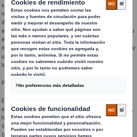
software y en control del color ayudan al
reconocimiento y la consistencia de la marca a lo largo
de múltiples promociones y canales, y garantiza que la
experiencia online incorpore los valores de la marca. Eso
es algo primordial para nuestros clientes, junto con
materiales para el Punto de Venta creativos, para lograr
una adecuada comunicación de marca y tener éxito en
los lanzamientos.
Pero eso no es todo.
El packaging consigue mucho más, desde hacer posible
el crecimiento en canales de venta de rápido desarrollo,
hasta gestionar la acelerada transformación del Retail
tradicional y reforzar la disponibilidad de producto en
tienda.