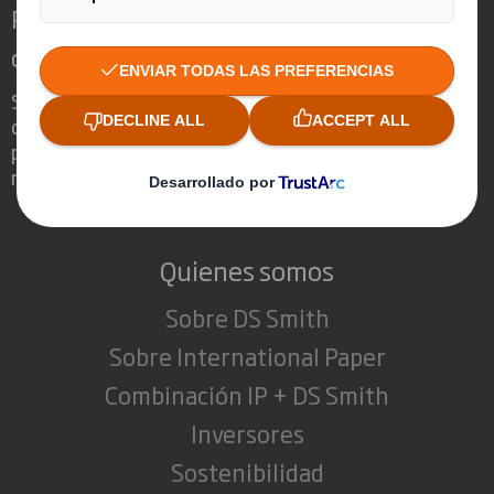
Redefinimos el packaging para un mundo
cambiante
Somos diferentes porque vemos la
oportunidad de que el embalaje juegue un
papel fundamental en el mundo que nos
rodea.
Quienes somos
Sobre DS Smith
Sobre International Paper
Combinación IP + DS Smith
Inversores
Sostenibilidad