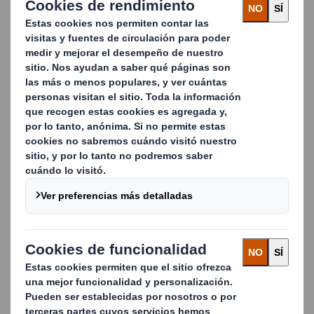
automoción, creamos soluciones innovadoras para la
mayoría de las marcas de automoción globales y los
principales proveedores de componentes.
Trabajamos en estrecha colaboración con muchas marcas
de automoción globales y con los principales
proveedores de componentes para crear soluciones
innovadoras y tiempos de respuesta rápidos en el
embalaje automotriz.
Beneficios destacados de nuestro embalaje estándar de
automoción
Soluciones en stock:
Siempre tenemos cajas
estándar disponibles para envío inmediato.
Tiempos de entrega cortos:
Nuestros diseños
personalizados tardan semanas en lugar de meses
desde el desarrollo hasta la entrega.
Bajos costes de desarrollo
en comparación con otros