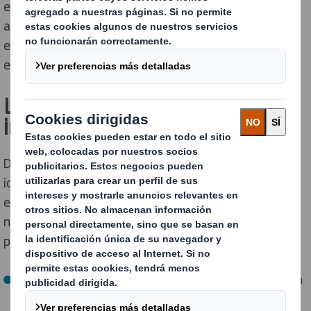
el espacio se desaprovechaba y los residuos se
acumulaban. OPmobility necesitaba algo diferente: un
embalaje que combinara resistencia, eficiencia y un
enfoque verde para su cadena de suministro.
La respuesta: un diseño
inteligente en cartón ondulado
Desde nuestra planta en Vigo, DS Smith Tecnicarton
ideó una solución a medida. Fabricado completamente
en cartón ondulado de alta resistencia, este embalaje
no es una simple caja, sino un sistema ingenioso en kit
premotando que incluye:
Seis Celdilleros plegables
: mantienen el depósito fijo en
tres ejes.