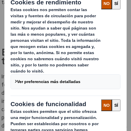
también reduce residuos en la industria.
El
reto: más allá de la caja
tradicional
Imagina un depósito de combustible para automóviles:
formas irregulares, componentes frágiles como bocas
de carga o pantallas térmicas, y la necesidad de llegar
intacto a su destino. Las soluciones convencionales —
cajas genéricas que apilaban dos unidades sin
protección interna— presentaban muchos problemas
durante el transporte. Los riesgos de daños eran altos,