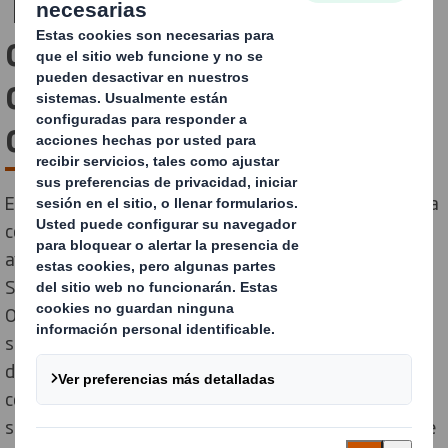
Tecnicarton y OPmobility
desarrollan una solución
de embalaje para
depósitos de combustible
En la zona industrial del noroeste de España, Vigo se ha
consolidado como un epicentro de soluciones
avanzadas para la automoción. En este escenario, DS
Smith Tecnicarton, expertos en embalaje industrial, y
OPmobility, líderes en movilidad sostenible, han unido
su talento para resolver un desafío clave: transportar
depósitos de combustible de forma segura, eficiente y
con un embalaje 100% reciclable. El resultado es una
solución que no solo protege piezas delicadas, sino que