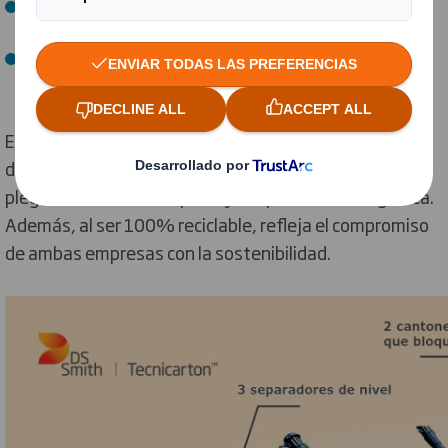
Tres Separadores de nivel
: distribuyen el peso y aíslan
las zonas más sensibles.
Dos cantoneras con sujeciones integradas
: aseguran
estabilidad sin añadir materiales extra.
Este diseño, fácil de montar y desmontar, protege los
depósitos durante el transporte y que se entrega
plegado, ahorrando espacio y simplificando la logística.
Además, al ser 100% reciclable, refleja el compromiso
de ambas empresas con la sostenibilidad.