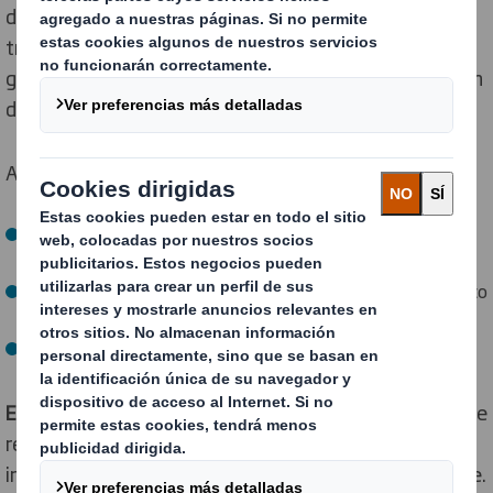
de separación debía ser resistente a la grasa. Al
tratarse de un embalaje no reutilizable, su uso
generaba cada año más de 90.000 kg de plástico virgen
de un solo uso.
Además, este tipo de embalaje suponía:
Costes añadidos por el proceso térmico de soldadura
durante el montaje.
Impacto fiscal debido al impuesto especial sobre plástico
no reutilizable (0,45 €/kg en España).
Una difícil gestión al final de su vida útil.
El reto era claro:
desarrollar una alternativa de embalaje
resistente al contacto con grasas, rentable y fácil de
implementar sin cambiar el sistema logístico del cliente.