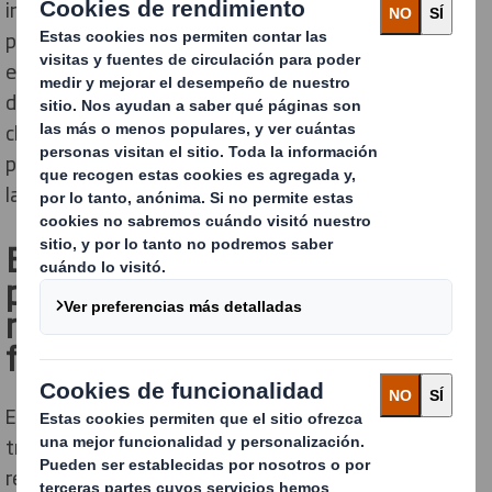
industriales que buscan mejorar la eficiencia de los
procesos logísticos y optimizar el diseño de los
embalajes. Este caso refleja cómo un rediseño técnico
de un sistema de celdillas internas permitió a nuestro
cliente del sector automoción reducir el volumen de
plástico empleado, sin comprometer la protección de
las piezas ni la operativa.
El reto: eliminar embalaje de
plástico virgen de un solo uso
manteniendo la protección
frente a grasas
El cliente utilizaba para transportar manguetas de
transmisión. Estas piezas metálicas se almacenan
recubiertas con aceites técnicos, por lo que el material