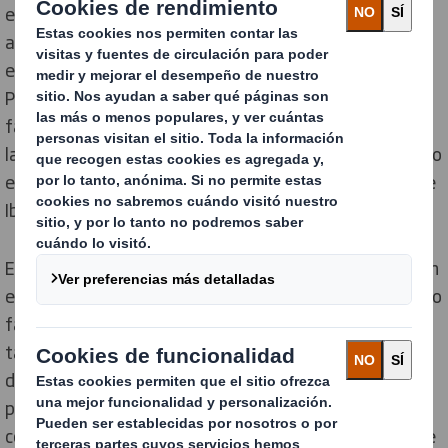
en España. La compañía, presente en 130 mercados,
abrió el primer centro de estas características en 2021
en Lisboa, Portugal y en 2022 también en Belchatów,
Polonia. El de España, ubicado en la planta de
fabricación de embalajes que la multinacional tiene en
la localidad de Torrejón de Ardoz, Madrid, será por tanto
el tercero a nivel mundial y el segundo en el mercado de
Iberia.
El
Customer Innovation Hub
es una iniciativa pionera en
el sector del packaging en España y tiene como objetivo
facilitar la colaboración entre DS Smith y sus clientes,
tanto en entornos físicos como virtuales, con el fin de
desarrollar soluciones más sostenibles y eficientes
para atender las demandas cambiantes de los
consumidores. Las sinergias que se establecerán entre