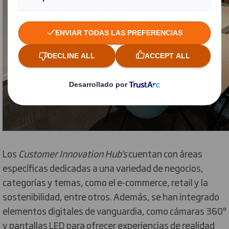
Los
Customer Innovation Hub
's
cuentan con áreas
específicas dedicadas a una variedad de negocios,
categorías y temas, como el e-commerce, retail y la
sostenibilidad, entre otros. Además, se han integrado
elementos digitales de vanguardia, como cámaras 360º
y pantallas LED para ofrecer experiencias de realidad