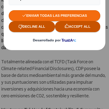
compañías de todo el mundo para calificar su
desempeño y divulgación en materia de cambio
climático, deforestación y seguridad hídrica. Tras
calificar a más de 21.000 compañías, sólo 346, entre las
que se incluye DS Smith, han sido reconocidas como
líderes en la ‘Lista A’ de cambio climático por divulgar
datos ambientales procesables y de calidad.
Totalmente alineada con el TCFD (Task Force on
Climate-related Financial Disclosures), CDP posee la
base de datos medioambiental más grande del mundo,
y sus puntuaciones son utilizadas para impulsar
inversiones y adquisiciones hacia una economía con
cero emisiones de CO2, sostenible y resiliente.