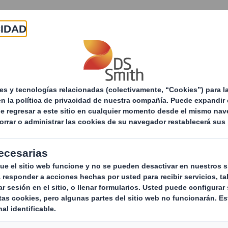
Acerca de
Productos y servicios
Sostenibilid
storias
Compartimos nuestros valores y alegría con 
s nuestros valores
b de Baloncesto Al