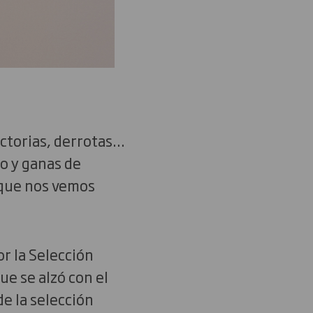
ictorias, derrotas…
o y ganas de
 que nos vemos
or la Selección
ue se alzó con el
e la selección