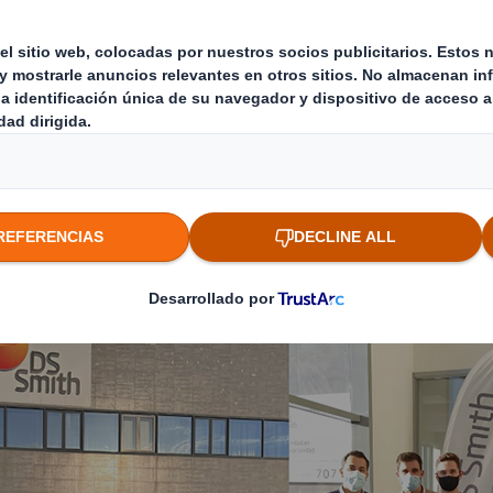
esto en la ciudad. Este proyecto deportivo est
sólo de la técnica de este deporte, sino también
d, el esfuerzo, la superación y el compañerismo
tro compromiso de apoyar las comunidades lo
ub en su temporada 2021-22, donde podíamos e
s deportistas de 7 años hasta el equipo senio
sión por el deporte.