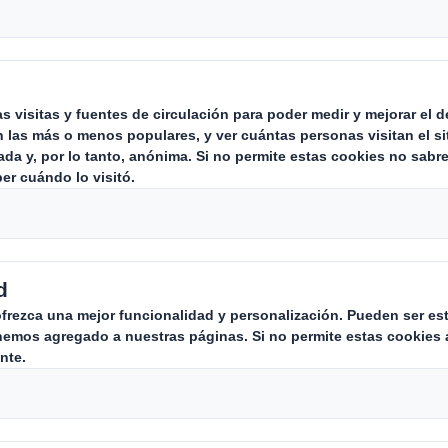
adores del equipo de basket CB Al
ios, estamos muy orgullosos de su 
ecimiento que han conseguido graci
artícipes. Y especial mención a Ro
 equipo que ha sido convocado a la
cía oficialmente el Club Baloncesto Al-Yussana c
e padres, entrenadores y jugadores de “manten