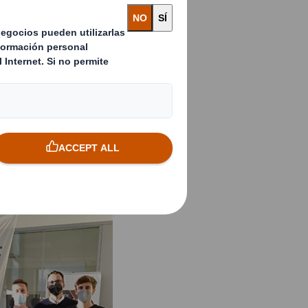
aba muy enfocado en
 en valores como el
.
cales, comenzamos
ncontrar desde
r, compartiendo