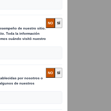
-Yussana
trabajo en
as al esfuerzo
berto Montes,
 Selección
on la ilusión y las
er viva” la