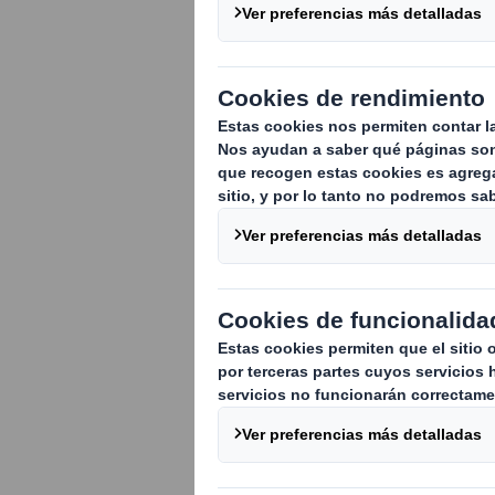
Como patrocin
desde sus inic
equipo y el cr
de todos los p
integrante del
Española U12.
En junio de 2021 na
ganas de un grupo d