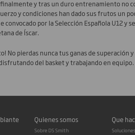
finalmente y tras un duro entrenamiento no co
fuerzo y condiciones han dado sus frutos un po
e convocado por la Selección Española U12 y se 
etana de Íscar.
to! No pierdas nunca tus ganas de superación 
isfrutando del basket y trabajando en equipo.
mbiante
Quienes somos
Que ha
Sobre DS Smith
Soluciones