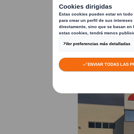
práctica del balonc
el aprendizaje, no 
respeto, la igualda
Como parte de nues
a patrocinar el Cl
equipos de pequeño
todos una misma ilu