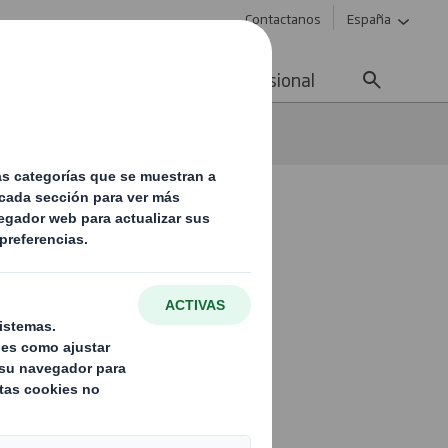
Contactanos
España
ad
Noticias
Carrera profesional
el Club de Baloncesto Al-Yussana
 y alegría
-Yussana