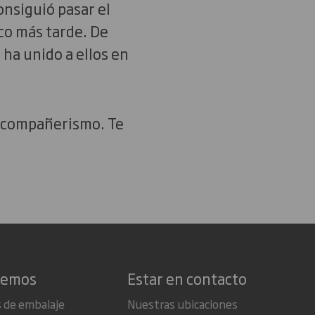
nsiguió pasar el
co más tarde. De
ha unido a ellos en
y compañerismo. Te
cemos
Estar en contacto
 de embalaje
Nuestras ubicaciones