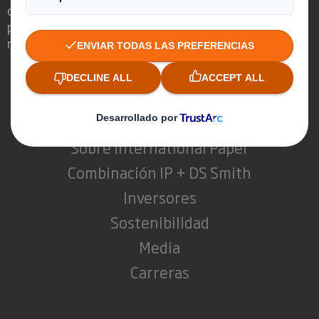
oportunidad de que el embalaje juegue un
papel fundamental en el mundo que nos
rodea.
Quienes somos
Sobre DS Smith
Sobre International Paper
Combinación IP + DS Smith
Inversores
Sostenibilidad
Media
Carreras