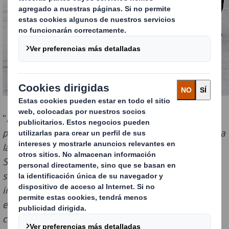
"
En A Pobra do Caramiñal contamos con empresas
punteras en sus respectivos sectores que contribuyen a
la generación de empleo y riqueza. Un ejemplo es DS
Smith Packaging Cartogal, que hoy nos ha presentado
su proyecto. Éste consiste en la ampliación de las
instalaciones y, por lo tanto, redundará positivamente
en el volumen de producción, además de contribuir al
crecimiento sostenible de nuestra comunidad,