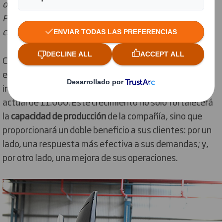
ofreciendo nuevas oportunidades y posicionando A
Pobra como un lugar propicio para la inversión y el
crecimiento empresarial
", ha señalado el alcalde.
Con esta ampliación, la planta de DS Smith Cartogal se
extenderá hasta los
17.000 metros cuadrados
,
incorporando 6.000 metros cuadrados a su capacidad
actual de 11.000. Este crecimiento no sólo fortalecerá
la
capacidad de producción
de la compañía, sino que
proporcionará un doble beneficio a sus clientes: por un
lado, una respuesta más efectiva a sus demandas; y,
por otro lado, una mejora de sus operaciones.