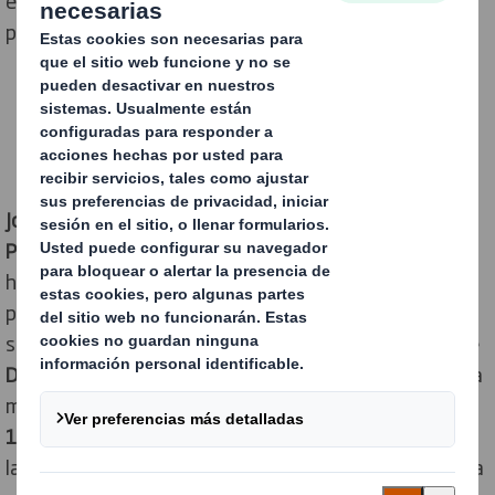
en el mercado gallego y en la zona noroeste de la
península
José Carlos Vidal
, alcalde de A Pobra do Caramiñal, y
Patricia Lojo
, concelleira de Relacións Institucionais,
han visitado a las obras de ampliación de la planta de
producción que
DS Smith
, compañía líder en
packaging
sostenible, tiene en la localidad coruñesa. Las obras de
DS Smith
Cartogal
, cuya finalización está prevista para
mediados de 2024, han supuesto una inversión de
11,35 millones de euros
que permitirá aumentar tanto
la superficie de la fábrica como su capacidad productiva