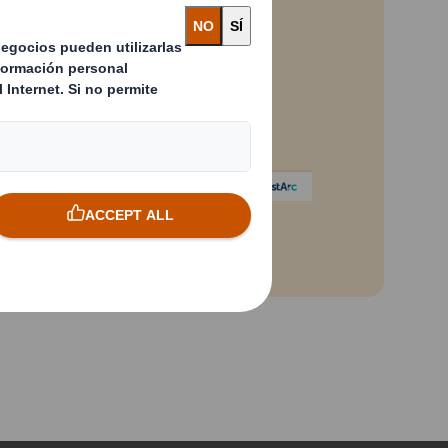
ontenido bloqueado
e contenido, debes aceptar las
ookies «operativas».
Powered by