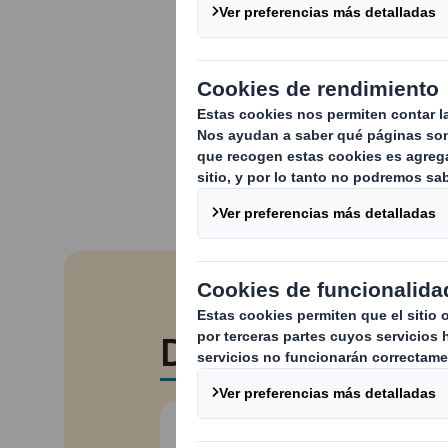
En este mundo glob
por llamar la atenci
los pequeños detall
los consumidores s
Dossier Impresió
Descargar