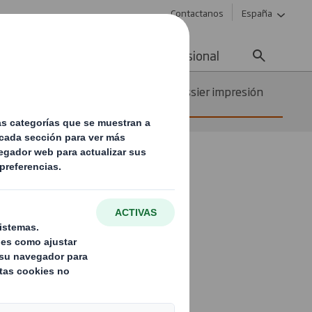
Contactanos
España
ad
Noticias
Carrera profesional
idad de las
Descargar dossier impresión
digital
adas al