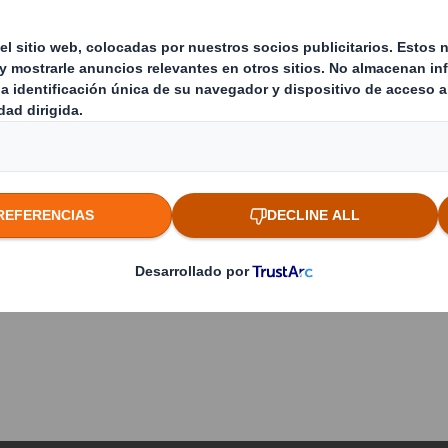
5 MB
C
Para ver est
c