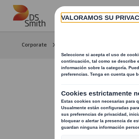
Skip to main content
Nuestras
Corporate
Noticias
historias
Eficacia y 
packaging