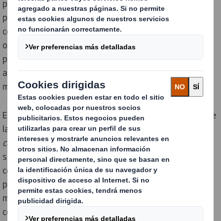
permite ver y comparar el rendimiento de un diseño de
packaging a través de un total de ocho indicadores -
como la reciclabilidad, el contenido renovable o la
optimización de la cadena de suministro-,
proporcionando una clara visión de la circularidad y
ayudando a identificar las áreas con potencial de
mejora.
Esta herramienta se alinea también con el propósito de
la compañía de “
Redefinir el Packaging para un mundo
cambiante
” que ha impulsado su estrategia de
sostenibilidad “
Now and Next”
. Esta estrategia se
centra en cerrar el círculo mediante un mejor diseño,
proteger los recursos naturales aprovechando al
máximo cada fibra, reducir los desechos y la
contaminación a través de soluciones circulares y