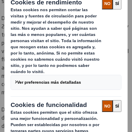
sostenibles.
DS Smith tendrá un protagonismo especial en Hispack
2022, después de cuatro años desde la última edición y
tras el parón en eventos y ferias provocado por la
pandemia. La empresa líder en packaging sostenible
vuelve así a la principal feria del sector en España con el
firme objetivo de reencontrarse con los principales
agentes, compartir ideas y generar sinergias en un
momento en el que el crecimiento exponencial del e-
commerce ha convertido el packaging en un elemento
muy presente en el día a día de los consumidores.
Desde la última celebración de Hispack, DS Smith ha
desarrollado novedosos proyectos como las Métricas
de Diseño Circular, una innovadora herramienta que