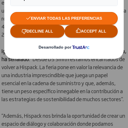
equipar a las personas para liderar la transición hacia
una economía circular, con ambiciosos objetivos como la
reducción de emisiones de efecto invernadero en un
46% de cara a 2030 y las cero emisiones netas para
2050.
Ignacio Montfort, managing director de DS Smith Iberia,
ha señalado
: “Desde DS Smith estamos encantados de
volver a Hispack. La feria pone en valor la relevancia de
una industria imprescindible que juega un papel
esencial en la cadena de suministro y que, además,
tiene un peso específico innegable en la contribución a
las estrategias de sostenibilidad de muchos sectores”.
“Además, Hispack nos brinda la oportunidad de crear un
espacio de diálogo y colaboración donde podamos