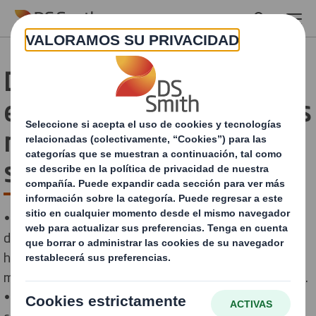
Skip to main content
DS Smith dará a conocer
en Hispack 2022 todas sus
novedades de packaging
sostenible
• Entre las novedades que presentará DS Smith
destacan las Métricas de Diseño Circular con esta
herramienta DS Smith es capaz de medir el impacto
medioambiental de todas sus soluciones de packaging.
• La feria del sector del packaging no había vuelto a