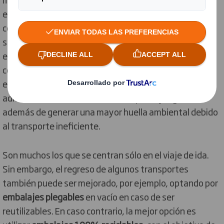
embalajes más grandes de lo necesario y se rellenan
con plástico de burbujas o embalajes sueltos que van
siendo retirados a lo largo de la cadena logística según
es necesario. Este embalaje secundario no óptimo
conduce a cargas no óptimas. Como resultado, las
empresas y los consumidores soportan costes
adicionales en el sistema de transporte y logística,
además de generar una mayor huella ambiental debido
al transporte ineficiente.
Son muchos los que se centran sólo en el viaje de ida.
Sin embargo, el regreso de algunos transportes
también puede ser mejorado, por ejemplo, optando por
embalajes plegables
en vacío en caso de ser
reutilizables. En caso contrario, la mejor opción es