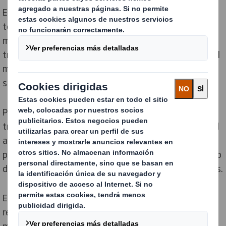
El transporte es otra actividad clave que debemos
tener en cuenta para ser más responsables con el
medio ambiente. Desde vehículos o medios de
transporte que reduzcan las emisiones de CO2 hasta el
máximo aprovechamiento del espacio en cada viaje,
son muchos los aspectos que se pueden mejorar.
Poniendo el foco en los embalajes utilizados para el
transporte de las mercancías, hay que prestar especial
atención a su diseño, ya que es vital para que el
producto vaya protegido a la vez que se minimiza el uso
de espacio y se optimiza para evitar los espacios vacíos.
Es importante cultivar una relación más eco-
responsable con proveedores y clientes, ya que, en
muchas ocasiones, las mercancías se embalan en