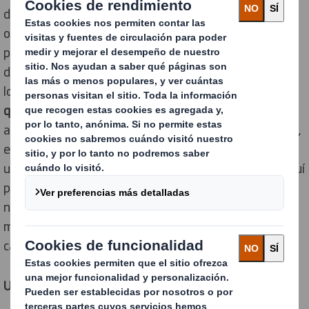
de energía utilizadas, es fundamental analizar y
optimizar la política de embalaje y preparación de
pedidos. En este sentido, el diseño y aprovechamiento
del embalaje es un punto crítico para conseguir una
logística verde. Se deben utilizar
diseños de packaging
que aprovechen el espacio al máximo
, tanto en el
almacenamiento como durante el transporte. Además,
el uso de materiales reciclables o reutilizables ayuda a
una logística más sostenible dentro de la empresa. Aquí
puedes conocer nuestros
embalajes reciclables
y
nuestro
packaging reutilizable
, todos ellos 100% a
medida y personalizables, atendiendo a las
características de las mercancías a contener.
Un transporte más sostenible