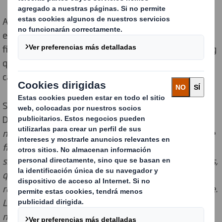
Así, DS Smith está manteniendo conversaciones con
empresas de biotecnología para explorar el uso de las
fibras de algas en una gama de productos de Packaging
que incluye cajas, envoltorios de papel y bandejas de
cartón.
Según Thomas Ferge, Paper and Board Development
Director en DS Smith:
"Como líderes en sostenibilidad,
nuestra investigación en materias primas y fuentes de
fibra alternativas tiene un potencial real de cambiar la
situación actual para nuestros clientes y consumidores,
quienes cada vez más reclaman productos fáciles de
reciclar y con un impacto mínimo en el medio ambiente.
Las algas representan uno de los muchos materiales
naturales alternativos que estamos analizando