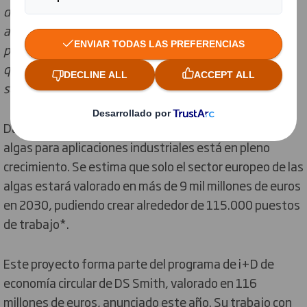
detenidamente y, si bien la mayoría de las personas lo
asociará con la playa o con un ingrediente del sushi,
para nosotros podría tener interesantes aplicaciones
que pueden ayudarnos a crear la nueva generación de
soluciones sostenibles de papel y packaging."
Dada su amplia variedad de usos, el mercado de las
algas para aplicaciones industriales está en pleno
crecimiento. Se estima que solo el sector europeo de las
algas estará valorado en más de 9 mil millones de euros
en 2030, pudiendo crear alrededor de 115.000 puestos
de trabajo*.
Este proyecto forma parte del programa de i+D de
economía circular de DS Smith, valorado en 116
millones de euros, anunciado este año. Su trabajo con