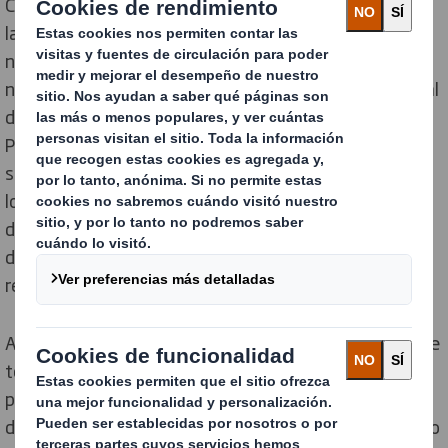
Como parte de nuestros objetivos anuales de apoyo a
las comunidades donde operamos, en el marco de
nuestra estrategia de sostenibilidad
Now and Next
,
nos hemos unido a las iniciativas locales del Día Mundial
de la Limpieza. Más de 60 voluntarios de 7 plantas de
Packaging en Iberia han participado durante el mes de
septiembre en las recogidas de basura organizadas
localmente. Durante las salidas, se han recogido kilos
de desperdicio y de materiales reciclables para
demostrar nuestro compromiso con un mundo libre de
residuos y el apoyo a nuestras comunidades locales.
A nivel mundial, más de 300 voluntarios de DS Smith de
todas nuestras divisiones en 17 países diferentes han
participado en la iniciativa en la que han recogido más
de 4,5 toneladas de residuos, lo que fomenta un futuro