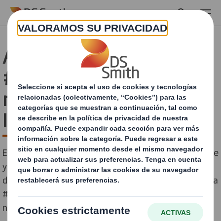
Skip to main content
Apoyando el
#WorldCleanUpDay en
nuestras comunidades
locales
En línea con nuestro compromiso con el medio ambiente
y las comunidades donde operamos, voluntarios de
diversas plantas de DS Smith se han unido a la iniciativa
#WorldCleanUpDay para limpiar y preservar el entorno
natural.