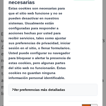
El #WorldCleanUpDay, o Día mundial de la Limpieza, es
una iniciativa que comenzó en Estonia bajo el lema
Let's
Do It World
y se ha convertido en un movimiento global
enfocado en combatir el problema mundial de los
residuos en los entornos naturales, como playas,
montañas o bosques, aunque ya se ha extendido
también a zonas urbanas. Esta iniciativa se celebra
anualmente cada tercer sábado de septiembre, y une a
millones de voluntarios de 180 países para ayudar a
limpiar el planeta.