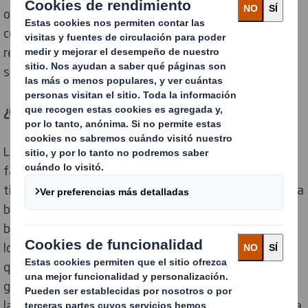
ondulado. Para lograr este objetivo, estamos
convencidos de que todo el papel que compramos es
reciclado o proviene de bosques gestionados de forma
sostenible.
¿Qué es la gestión forestal sostenible?
La gestión forestal sostenible implica nivelar los
factores ecológicos, económicos y socioculturales que
tienen que ver con los bosques. Esto supone proteger la
biodiversidad y el ecosistema natural que ofrecen los
bosques, reducir la pobreza rural y mitigar algunos de
los efectos del cambio climático. Existen organismos
que otorgan la certificación de cadena de custodia de
gestión forestal sostenible con el objetivo de cambiar
la tendencia forestal mundial hacia el uso sostenible, la