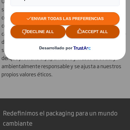
Un sistema de cadena de custodia permite realizar un
seguimiento del papel, conectando la producción y el
consumo responsables, desde el bosque hasta el
consumidor. Podemos usar la base de datos de la
cadena de custodia para verificar si el material procede
de un lugar que cumple con los estándares forestales
sostenibles. Esto ofrece la confianza de que el bosque
del que proviene el papel nuevo y fresco es social y
ambientalmente responsable y se ajusta a nuestros
propios valores éticos.
Redefinimos el packaging para un mundo
cambiante