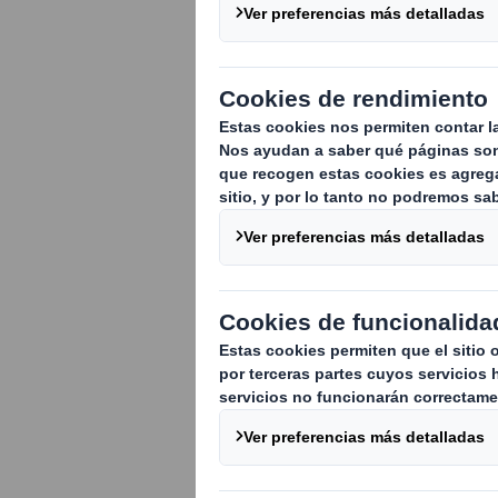
El mundo siempre e
demuestra su compr
actividades social
oportunidades vinc
Como referencia, a
algunas ideas conc