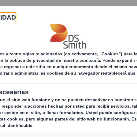
Acerca de
Productos y servicios
Sostenibilid
storias
Embalajes adaptados a la nueva normalidad
adaptados a la nue
d