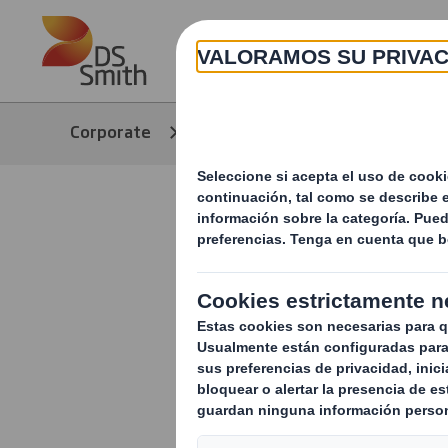
Skip to main content
Corporate
Noticias
Nuestras hi
Embalajes 
normalida