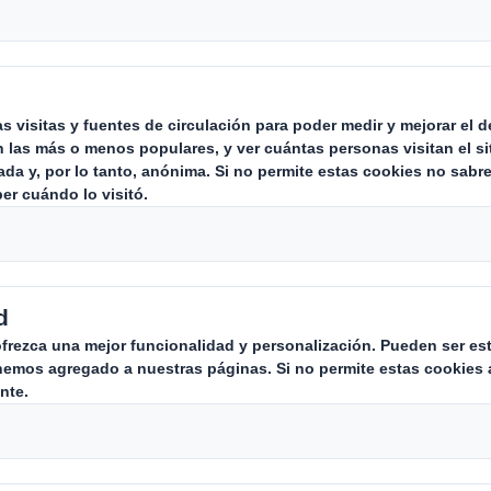
stá cambiando, pero nunca tan rápido como ah
omiso con estos cambios. A medida que las em
es comienzan a reactivarse nuevamente, DS Smit
uladas al embalaje.
 continuación dispones de un breve video don
eptuales.