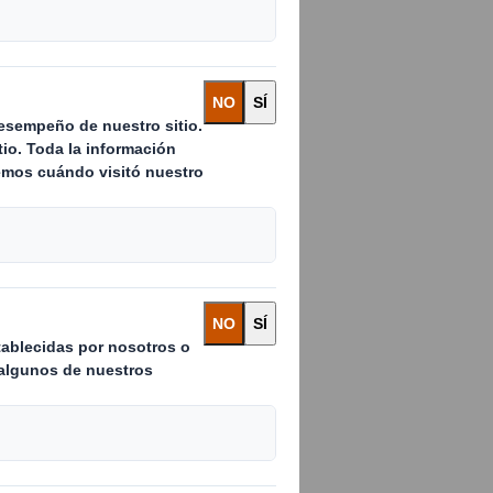
ora. DS Smith
presas y las
h destaca las
de DS Smith propone