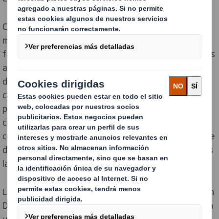
Cada aficionado «a medida» está fabricado con
materiales reciclados y diseñado para encajar con
facilidad en los asientos de las gradas. Además, gracias
a las diversas técnicas de impresión que están
disponibles en las plantas de DS Smith, el público de
cartón se puede adaptar a los colores del equipo, los
patrocinadores o con textos que hagan referencia a
causas benéficas. Esto es posible gracias a una
colaboración de DS Smith con empresas especialmente
dedicadas a ello, que pondrán al servicio de los usuarios
la posibilidad de personalizar su “asistente” de cartón.
Luis Serrano, aficionado al deporte, y Sales Manager en
DS Smith Packaging Iberia, ha señalado: «El deporte en
una parte esencial de la vida de muchas personas.