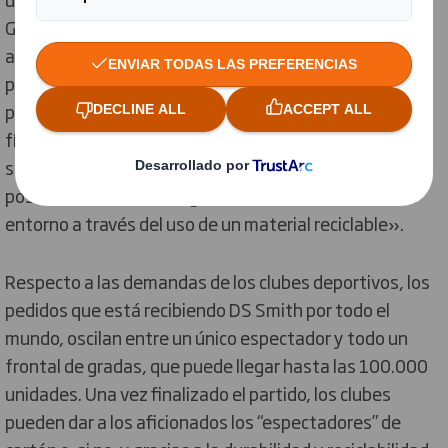
Gracias a un material versátil como el cartón, podemos
ayudar a equipos de todo el mundo a crear el ambiente
propio de las competiciones, mientras sus aficionados
permanecen en casa respetando el distanciamiento
físico. Nuestra gama «De vuelta al Deporte» es una
solución sostenible ideal que ofrece a los equipos la
posibilidad de llenar las gradas, además de cuidar del
entorno a través del uso de un material reciclable».
Respecto a las demandas de los clubes deportivos, los
pedidos que está recibiendo DS Smith por todo el
mundo, oscilan entre un único espectador y todo un
frontal de gradas, que puede llegar hasta las 100.000
unidades. Una vez finalizado el partido, los clubes
pueden dar a los aficionados los “espectadores” de