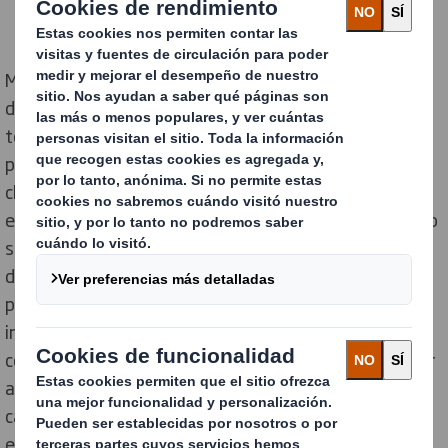
Mientras los jugadores de las distintas disciplinas
deportivas de todo el país comienzan a retomar la
temporada, el líder de packaging sostenible, DS Smith,
presenta una innovadora alternativa para cualquier
club que necesite dotar de color y animación a sus
estadios de forma rápida y segura. DS Smith ha puesto
su departamento de innovación al servicio de la causa
deportiva, diseñando una solución que además
posibilita envíos a cualquier parte del mundo. La oferta
incluye, tanto diseños de público fabricados en cartón,
como soluciones de distanciamiento físico para ayudar
a los visitantes a cumplir con la normativa local, en los
casos en los que los estadios permitan la asistencia de
espectadores.