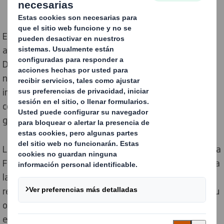
El líder en packaging sostenible, DS Smith, ha
anunciado el lanzamiento de sus nuevos “Principios de
Diseño Circular”. El anuncio se produce a partir de una
nueva investigación, que muestra que existe una
importante necesidad de contar con diseños
consistentes que ayuden a superar la confusión que
genera en el usuario el reciclaje de envases.
Los Principios se han desarrollado en colaboración con la
Fundación Ellen MacArthur y con el objetivo de ayudar a
las empresas a fomentar la reutilización y la
reciclabilidad en sus envases. Estos principios tienen su
origen en un nuevo estudio, que revela que los
españoles admiten tirar el 78% de su material