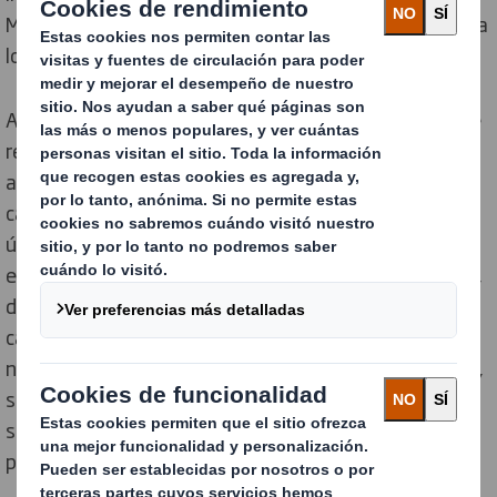
Maroto, en sus fábricas de papel y cartón situadas en la
localidad palentina de Dueñas.
A lo largo del recorrido por la planta, la ministra puso de
relieve la importancia de un sector impulsado por el
auge del comercio electrónico, el cual ha supuesto un
cambio radical para las prácticas comerciales en los
últimos años, y que ha sabido posicionarse como
ejemplo de sostenibilidad y economía circular; a su vez,
destacó que la industria de fabricación de papel y
cartón, cuya cadena de valor aporta el 4,5% del PIB de
nuestro país y genera 1 de cada 50 puestos de trabajo,
se enfrenta al reto de satisfacer la demanda de una
sociedad cambiante que busca sustituir los plásticos
por embalajes sostenibles.