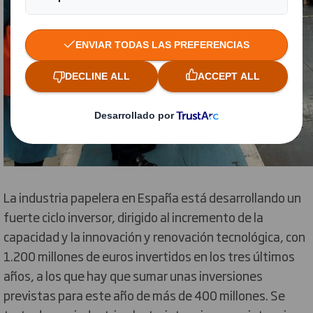
La industria papelera en España está desarrollando un
fuerte ciclo inversor, dirigido al incremento de la
capacidad y la innovación y renovación tecnológica, con
1.200 millones de euros invertidos en los tres últimos
años, a los que hay que sumar unas inversiones
previstas para este año de más de 400 millones. Se