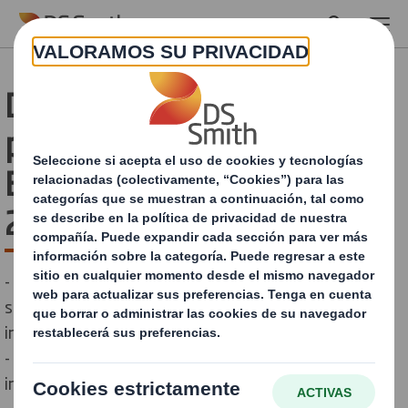
Skip to main content
DS Smith vuelve a
participar en la feria
Empack & Logistics Porto
2019
- Mostrará sus soluciones de packaging para los
sectores de gran consumo, e-commerce, logístico e
industrial
- Los visitantes descubrirán los beneficios de
innovadores productos como Honeycomb o Fanfold