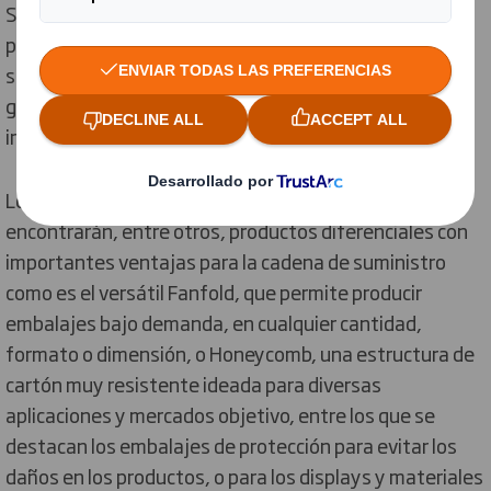
Smith, un innovador puesto en el que los asistentes
podrán conocer las características y beneficios de las
soluciones de packaging destinadas a los sectores de
gran consumo, logístico e industrial, o al cada vez más
importante sector del e-commerce.
Los visitantes al moderno espacio de DS Smith
encontrarán, entre otros, productos diferenciales con
importantes ventajas para la cadena de suministro
como es el versátil Fanfold, que permite producir
embalajes bajo demanda, en cualquier cantidad,
formato o dimensión, o Honeycomb, una estructura de
cartón muy resistente ideada para diversas
aplicaciones y mercados objetivo, entre los que se
destacan los embalajes de protección para evitar los
daños en los productos, o para los displays y materiales