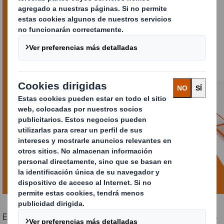
El Pabellón 2 de Exponor albergará el stand (E30) de DS