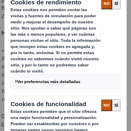
finalización se lleven a cabo en torno al 22 de enero de
2019.
Miles Roberts, Group Chief Executive, declaró:
«Estoy encantado con el apoyo de los accionistas de
Europac. Estamos deseando dar la bienvenida a los
empleados de Europac en el grupo DS Smith e integrar
las empresas en beneficio de todas las partes
interesadas. Esta adquisición es una oportunidad
fantástica de mejorar la cobertura y oferta para
nuestros clientes en esta importante región»
.
DS Smith anunció la propuesta de adquisición de
Europac en junio de 2018. Se trata de una empresa de