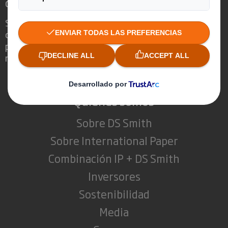
cambiante
Somos diferentes porque vemos la
oportunidad de que el embalaje juegue un
papel fundamental en el mundo que nos
rodea.
Quienes somos
Sobre DS Smith
Sobre International Paper
Combinación IP + DS Smith
Inversores
Sostenibilidad
Media