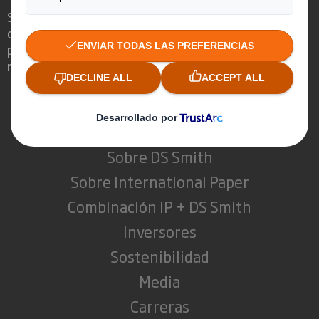
Somos diferentes porque vemos la
oportunidad de que el embalaje juegue un
papel fundamental en el mundo que nos
rodea.
Quienes somos
Sobre DS Smith
Sobre International Paper
Combinación IP + DS Smith
Inversores
Sostenibilidad
Media
Carreras