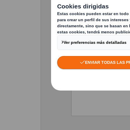
País
Adjunta tu cv
Mensaje