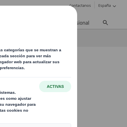
Contactanos
España
ad
Noticias
Carrera profesional
en
n