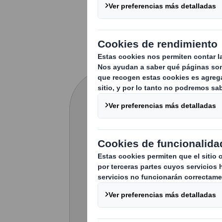
Por favor, com
ayudarte.
* = campo obligatorio
Nombre completo
Email