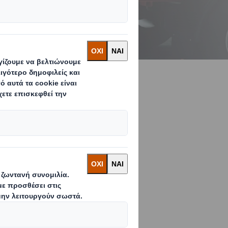
ασίας
σματικότητα
δοση που χρειάζεστε