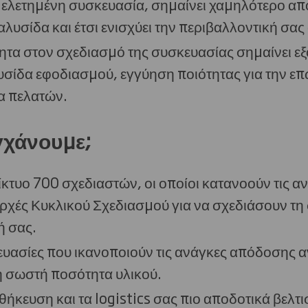
μελετημένη συσκευασία, σημαίνει χαμηλότερο α
αλυσίδα και έτσι ενισχύει την περιβαλλοντική σα
ητα στον σχεδιασμό της συσκευασίας σημαίνει ε
σίδα εφοδιασμού, εγγύηση ποιότητας για την επ
α πελατών.
γχάνουμε;
ίκτυο 700 σχεδιαστών, οι οποίοι κατανοούν τις αν
ρχές Κυκλικού Σχεδιασμού για να σχεδιάσουν τ
ή σας.
ασίες που ικανοποιούν τις ανάγκες απόδοσης α
η σωστή ποσότητα υλικού.
ήκευση και τα logistics σας πιο αποδοτικά βελτ