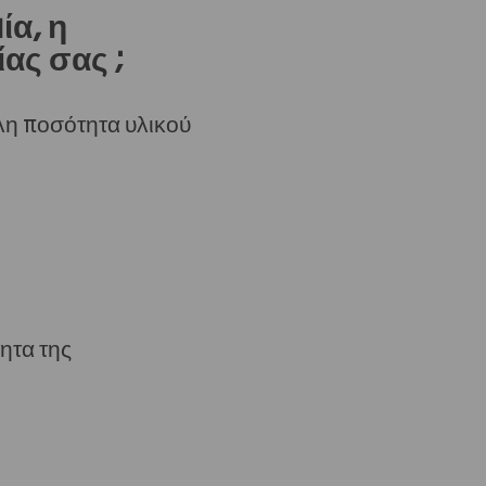
ία, η
ας σας ;
λη ποσότητα υλικού
ητα της