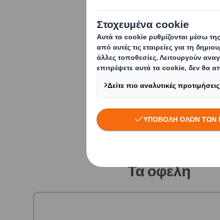
χωρίς σπατάλη πολ
Δεν κάνουμε συμβιβ
αποτελεσματικότητας
Κατανοώντας την επι
κατάλληλες λύσεις σ
σχεδιασμένες με τη
να μεγιστοποιούν ο
Τα οφέλη