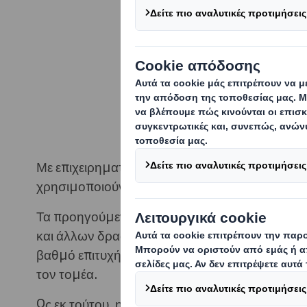
προσέγγισή μας
μεγάλες προκλή
στις οποίες δρα
εργαζόμενοί μας
συνεργαζόμαστε
Με επιχειρηματικό πνεύμα, οι άνθρωποί μας αν
χρησιμοποιούν τις δεξιότητές τους για να προ
Τα προηγούμενα χρόνια, η κοινωνική δέσμευ
και άλλων δραστηριοτήτων ήταν κυρίως υπό τ
βαθμό επιτυχής: ωστόσο, καθώς συνεχίζουμε ν
τον τομέα.
Ως εκ τούτου, η DS Smith βρίσκεται στη διαδι