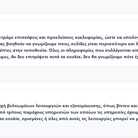
 σημαίνει ότι είμαστε σε θέση να αν
σεις που αντιμετωπίζουν οι ευρύτερε
στηριοποιούμαστε και στις οποίες ζου
. Ως επιχείρηση που φροντίζει και εί
 με τις τοπικές μας κοινότητες.
αζητούν συνεχώς λύσεις. Γνωρίζουμε ότι οι άνθρωποί
σφέρουν και να στηρίξουν το μέλλον του τοπικού τους
ση με τη μορφή συγκέντρωσης χρημάτων, εθελοντισ
ην καθοδήγηση των εγκαταστάσεων και των εργαζομέ
α αναπτυσσόμαστε ως επιχείρηση, κατανοούμε τη σημ
κασία ανάπτυξης μιας φιλόδοξης, ενοποιημένης και ρι