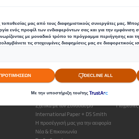
οποθεσιών που συμμετέχουν σε 100 τοις εκατό έως το
λαίσιο που θα επιτρέπει στις τοποθεσίες να ενωθούν κ
 κόσμο
Ποιοι είμαστε
Δραστηρ
Σχετικά με την DS Smith
Λύσεις Συ
Σχετικά με την International Paper
Προϊόντα 
Σχετικά με τον Συνδυασμό
Υπηρεσίες
International Paper + DS Smith
Η προσέγγισή μας για την αειφορία
Νέα & Επικοινωνία