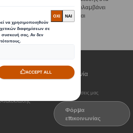
 2020. Αυτή η στρατηγική θα περιλαμβάνει
αι να εργαστούν για κοινά έργα και
ιότητα
Επικοινωνία
σκευασίας
Newsletter
Χάρτου
Οι εγκαταστάσεις μας
 Ανακύκλωσης
Φόρμα
επικοινωνίας