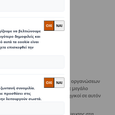
τιμετωπίσουμε
ς κοινότητες
ν οι
ναι υπεύθυνη,
 μας εκτιμούν τη δυνατότητα να
 περιβάλλοντος.
μού, υποστήριξης φιλανθρωπικών οργανώσεων
νων. Αυτή η προσέγγιση ήταν σε μεγάλο
ασία του να είμαστε πιο στρατηγικοί σε αυτόν
ζικά ενισχυμένης στρατηγικής δέσμευσης στα