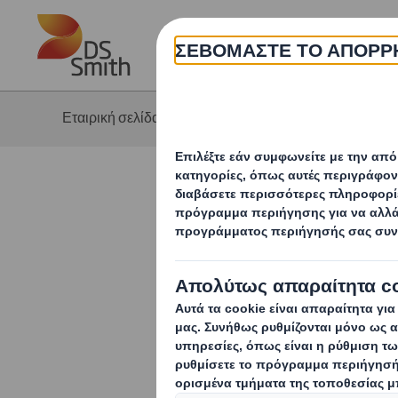
Skip to main content
Η 
Εταιρική σελίδα
Βιωσιμότητα
Χτίζο
Κοινοτικέ
Παρόλο που επ
εργαζομένων, η