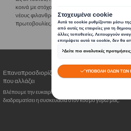
κοινά με στόχο την αύξηση του αριθμού των τ
νέους φιλανθρωπικούς εταίρους και ένα κοινό π
πρωτοβουλίες.
Επαναπροσδιορίζουμε τη συσκευασία για έναν
που αλλάζει
Βλέπουμε την ευκαιρία και τον σημαντικό ρόλο που θα
διαδραματίσει η συσκευασία στον κόσμο γύρω μας.