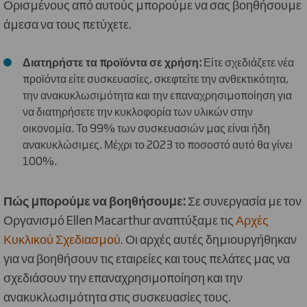
Ορισμένους από αυτούς μπορούμε να σας βοηθήσουμε
άμεσα να τους πετύχετε.
Διατηρήστε τα προϊόντα σε χρήση:
Είτε σχεδιάζετε νέα
προϊόντα είτε συσκευασίες, σκεφτείτε την ανθεκτικότητα,
την ανακυκλωσιμότητα και την επαναχρησιμοποίηση για
να διατηρήσετε την κυκλοφορία των υλικών στην
οικονομία. Το 99% των συσκευασιών μας είναι ήδη
ανακυκλώσιμες. Μέχρι το 2023 το ποσοστό αυτό θα γίνει
100%.
Πώς μπορούμε να βοηθήσουμε:
Σε συνεργασία με τον
Οργανισμό Ellen Macarthur αναπτύξαμε τις
Αρχές
Κυκλικού Σχεδιασμού
. Οι αρχές αυτές δημιουργήθηκαν
για να βοηθήσουν τις εταιρείες και τους πελάτες μας να
σχεδιάσουν την επαναχρησιμοποίηση και την
ανακυκλωσιμότητα στις συσκευασίες τους.