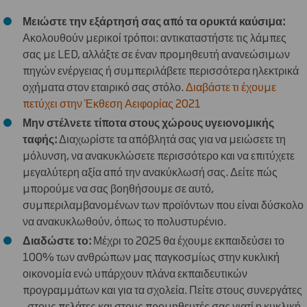
Μειώστε την εξάρτησή σας από τα ορυκτά καύσιμα:
Ακολουθούν μερικοί τρόποι: αντικαταστήστε τις λάμπες
σας με LED, αλλάξτε σε έναν προμηθευτή ανανεώσιμων
πηγών ενέργειας ή συμπεριλάβετε περισσότερα ηλεκτρικά
οχήματα στον εταιρικό σας στόλο.
Διαβάστε τι έχουμε
πετύχει στην Έκθεση Αειφορίας 2021
Μην στέλνετε τίποτα στους χώρους υγειονομικής
ταφής:
Διαχωρίστε τα απόβλητά σας για να μειώσετε τη
μόλυνση, να ανακυκλώσετε περισσότερο και να επιτύχετε
μεγαλύτερη αξία από την ανακύκλωσή σας. Δείτε πώς
μπορούμε να σας βοηθήσουμε σε αυτό,
συμπεριλαμβανομένων των προϊόντων που είναι δύσκολο
να ανακυκλωθούν, όπως το πολυστυρένιο.
Διαδώστε το:
Μέχρι το 2025 θα έχουμε εκπαιδεύσει το
100% των ανθρώπων μας παγκοσμίως στην κυκλική
οικονομία ενώ υπάρχουν πλάνα εκπαιδευτικών
προγραμμάτων και για τα σχολεία. Πείτε στους συνεργάτες
, στους πελάτες και στους προμηθευτές σας γιατί η κυκλική