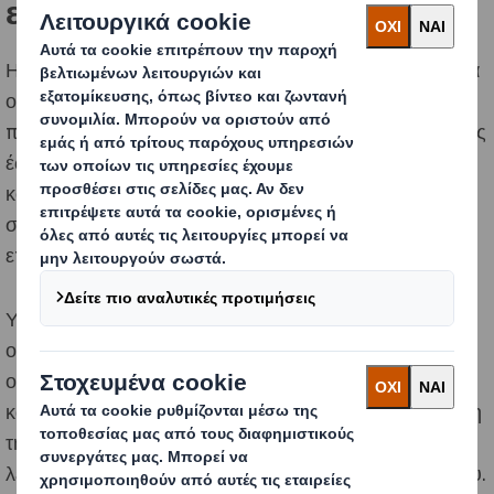
επιχείρησή σας
Η κυκλική οικονομία δεν αποφέρει μόνο περιβαλλοντικά
οφέλη, αλλά έχει και μακροχρόνια οικονομικά
πλεονεκτήματα. Από τη μείωση του κόστους παραγωγής
έως την απόκτηση και διατήρηση νέων πελατών. Αλλά ο
κόσμος δεν θα γίνει κυκλική οικονομία από τη μια μέρα
στην άλλη. Πρέπει να αλλάξουμε βήμα προς βήμα,
επιχείρηση προς επιχείρηση, γενιά προς γενιά.
Υπάρχει μεγάλη ποικιλία πρωτοβουλιών κυκλικής
οικονομίας που μπορούν να ενσωματώσουν οι
οργανισμοί. Διαπιστώσαμε ότι, ενώ η συστημική σκέψη
και η συνεργασία αποτελούν το κλειδί για την επιτάχυνση
της μετάβασης, κάθε οργανισμός πρέπει να βρει τι
λειτουργεί καλύτερα για τις συγκεκριμένες συνθήκες του.