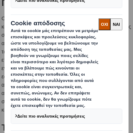
Γιατί είναι σημαντικό
Ο κόσμος αλλάζει. Οι άνθρωποι συνειδητοποιούν όλο
και περισσότερο τον αντίκτυπο που έχουν οι πράξεις τους
στο περιβάλλον, γεγονός που επηρεάζει σημαντικά τις
αγοραστικές τους αποφάσεις . Οι οργανισμοί πρέπει
τώρα περισσότερο από ποτέ να προσαρμόσουν τα
επιχειρηματικά τους μοντέλα, προκειμένου να
ενσωματώσουν τις κυκλικές αρχές σε ολόκληρη την
εφοδιαστική τους αλυσίδα εφοδιασμού. Με αυτές τις
αρχές, οι επιχειρήσεις μπορούν να εξάγουν τη μέγιστη
αξία από τα προϊόντα κατά τη χρήση τους και στη
συνέχεια να ανακτήσουν και να αναγεννήσουν προϊόντα
και υλικά στο τέλος κάθε κύκλου ζωής.
Τι μπορείτε να κάνετε στην