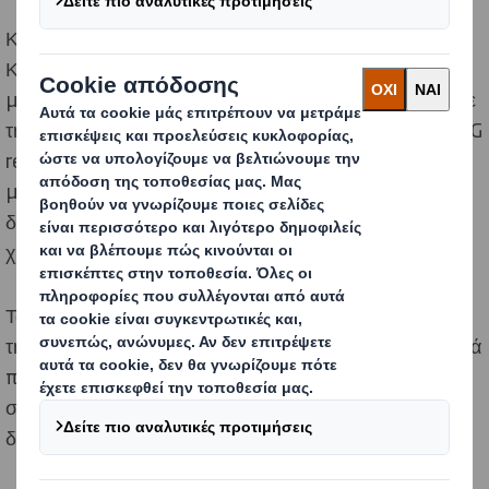
Καθώς Επαναπροσδιορίζουμε τη Συσκευασία για έναν
Κόσμο που Αλλάζει και επιταχύνουμε τη μετάβαση σε
μια κυκλική οικονομία, δεσμευόμαστε να μοιραζόμαστε
την πρόοδό μας μέσω των εκθέσεων βιωσιμότητας (ESG
reports) που καλύπτουν ένα εύρος θεμάτων σχετικών
με το περιβάλλον, την κοινωνία και την εταιρική
διακυβέρνηση και οι οποίες επικαιροποιούνται κάθε
χρόνο.
Τον Ιανουάριο του 2025, ενταχθήκαμε στην οικογένεια
της International Paper, δημιουργώντας μια πραγματικά
παγκόσμια ηγέτιδα εταιρεία στις βιώσιμες λύσεις
συσκευασίας. Μαζί παραμένουμε προσηλωμένοι στη
δημιουργία ενός πιο βιώσιμου μέλλοντος.