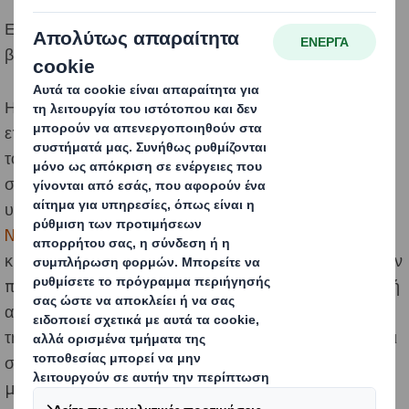
Ενημερωθείτε για τις τελευταίες μας εκθέσεις
βιωσιμότητας, τις επιδόσεις και τα δεδομένα μας.
Η βιωσιμότητα βρίσκεται στο επίκεντρο του
επιχειρηματικού μας μοντέλου και αποτελεί τον πυρήνα
του σκοπού μας να επαναπροσδιορίσουμε τη
συσκευασία για έναν κόσμο που αλλάζει. Είμαστε
υπερήφανοι για τη
στρατηγική μας για τη βιωσιμότητα
Now and Next
, η οποία επικεντρώνεται στο μοντέλο της
κυκλικής οικονομίας μέσω καλύτερου σχεδιασμού, στην
προστασία των φυσικών πόρων με την καλύτερη δυνατή
αξιοποίηση κάθε ίνας, στη μείωση των αποβλήτων και
της ρύπανσης μέσω λύσεων βιώσιμης συσκευασίας και
στην κατάρτιση των ανθρώπων που θα ηγηθούν της
μετάβασης σε μια κυκλική οικονομία.