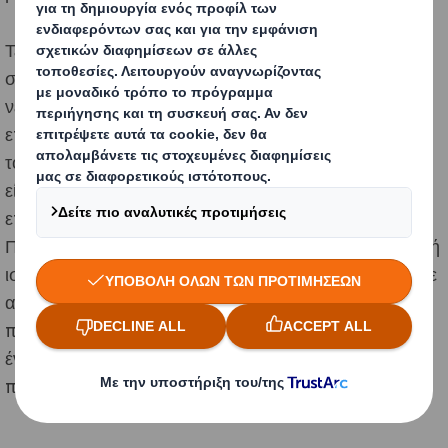
Τέλος, η τρίτη προτεραιότητά μας είναι η μείωση της
συνολικής κατανάλωσης νερού. Κατά κύριο λόγο, το
νερό μας προέρχεται από γεωτρήσεις (53%) και από
επιφανειακά ύδατα (42%). Αυτός είναι ο πιο δύσκολος
τομέας που πρέπει να αντιμετωπίσουμε, καθώς το νερό
είναι ζωτικής σημασίας για την επιχείρησή μας και τα
επίπεδα παραγωγής μας συνεχίζουν να αυξάνονται.
Πρέπει επίσης να διατηρηθεί μια λεπτή και άκρως τεχνική
ισορροπία, καθώς η μείωση της χρήσης νερού οδηγεί σε
αύξηση της κατανάλωσης ενέργειας. Με βάση τα
πρότυπα αναφοράς του κλάδου, έχουμε προσδιορίσει
ένα βέλτιστο επίπεδο χρήσης νερού 6,5m3/τόνο
παραγωγής.