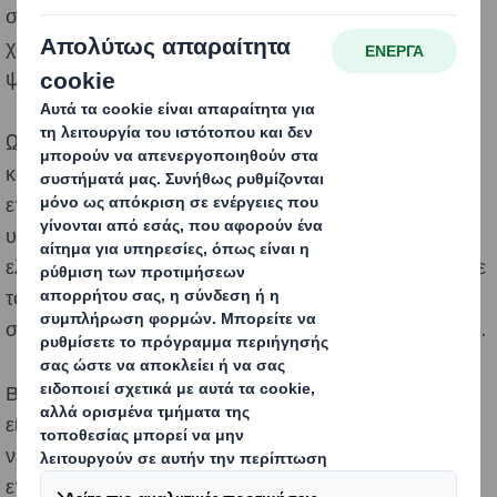
στρώματα χαρτιού μεταξύ τους για τη δημιουργία
χαρτονιού, καθώς και σε όλες τις εγκαταστάσεις για την
ψύξη των μηχανημάτων και τον καθαρισμό.
Ως επιχείρηση έντασης νερού, είναι σημαντικό να
καταναλώνουμε, να ανακυκλώνουμε και να
επεξεργαζόμαστε το νερό που χρησιμοποιούμε
υπεύθυνα και αποτελεσματικά, ώστε να
ελαχιστοποιούμε τις επιπτώσεις μας όταν επιστρέφουμε
το νερό στο φυσικό περιβάλλον και να
συμμορφωνόμαστε με όλες τις νομοθετικές απαιτήσεις.
Βασική μας προτεραιότητα για τη διαχείριση του νερού
είναι η ποιότητα. Στην DS Smith, πάνω από το 80% του
νερού που αντλούμε για τους δικούς μας σκοπούς
επιστρέφεται για επεξεργασία μέσω της δικής μας ή της