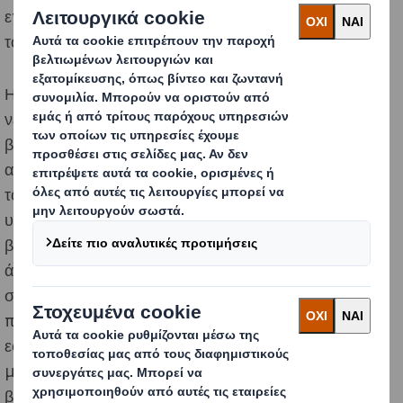
επεξεργαζόμαστε επίσης λύματα για λογαριασμό της
τοπικής κοινότητας.
Η δεύτερη προτεραιότητά μας για τη διαχείριση του
νερού είναι η διαχείριση των εγκαταστάσεών μας που
βρίσκονται σε περιοχές με υψηλή υδατική πίεση. Η
αξιολόγησή μας για τους κινδύνους που σχετίζονται με
το νερό στις δραστηριότητές μας εξακολουθεί να
υποδεικνύει ότι η πλειονότητα των εγκαταστάσεών μας
βρίσκεται σε περιοχές όπου το γλυκό νερό είναι σχετικά
άφθονος πόρος, με εξαίρεση τη Lucca. Διαχειριζόμαστε
στενά αυτή την τοποθεσία για να διασφαλίσουμε ότι
παραμένουμε εντός των ορίων εξόρυξης και έχουμε
εφαρμόσει συγκεκριμένα τοπικά σχέδια εντοπισμού,
μετριασμού και διαχείρισης των κινδύνων για την πιο
βιώσιμη και αποτελεσματική χρήση του νερού.