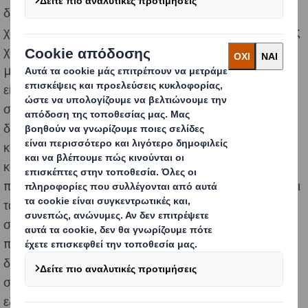
δημοτικής επεξεργασίας λυμάτων. Το υπόλοιπο νερό
χάνεται από την εξάτμιση κατά τη διαδικασία παραγωγής
χαρτιού ή μέσω της αραίωσης του αμύλου. Ο
μεγαλύτερος καταναλωτής νερού στην επιχείρησή μας
είναι ο τομέας χαρτιού, όπου χρησιμοποιούμε
συστήματα επεξεργασίας λυμάτων για να
διασφαλίσουμε ότι τα λύματα που απορρίπτουμε είναι
καθαρισμένα, οικολογικά ασφαλή και πληρούν όλες τις
κανονιστικές απαιτήσεις. Όλες οι εγκαταστάσεις μας
παρακολουθούν τα επίπεδα COD, BOD και AOX, το pH και
τα αιωρούμενα στερεά, τα οποία αποτελούν βασικό
στοιχείο για τη διαχείριση της απόδοσης, ώστε να
προλαμβάνονται περιστατικά ρύπανσης και να
διασφαλίζεται ότι το νερό επιστρέφει στο περιβάλλον
στην ίδια ή σε καλύτερη κατάσταση από ό,τι κατά την
εξαγωγή του. Σε ορισμένες τοποθεσίες,