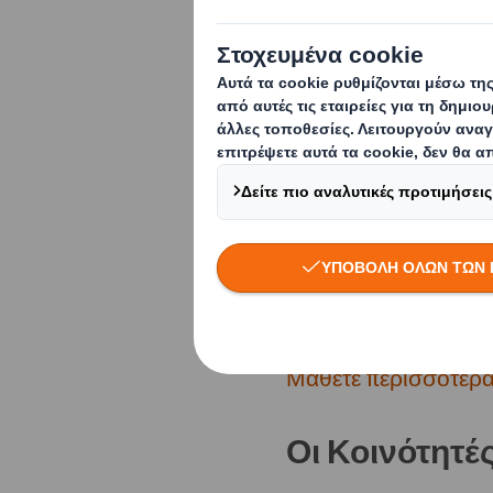
και παραγωγικό περ
και τις προσδοκίες μ
έχουν διττό ρόλο να
συμπεριφορών, είνα
υπόσχεσή μας να είμ
προμηθευτές συσκευα
τους πρεσβευτής των
προμηθευτές και την
εργοστάσια και στις 
Μάθετε περισσότερα
Οι Κοινότητέ