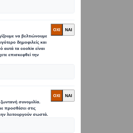
υμε οι κορυφαίοι
ους και καλά
σε όλο τον
 σημαίνει ότι
 αυξανόμενου
 στον σχεδιασμό,
 για τις μοναδικές
 26.000 ανθρώπους
ων πελατών μας
ένα ασφαλές, δίκαιο