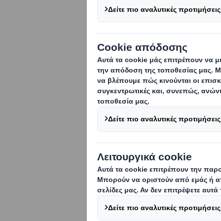
Οι άνθρωποί
Αντιλαμβανόμαστε ότ
προμηθευτές λύσεων
υποστηριζόμενους ερ
εφοδιαστικό κύκλο κ
είμαστε σε μοναδική
πληθυσμού. Πιστεύου
στην καινοτομία και
απαιτήσεις κάθε πε
σε όλο τον κόσμο κ
,επηρεάζουμε την ευ
Δεσμευόμαστε να δια