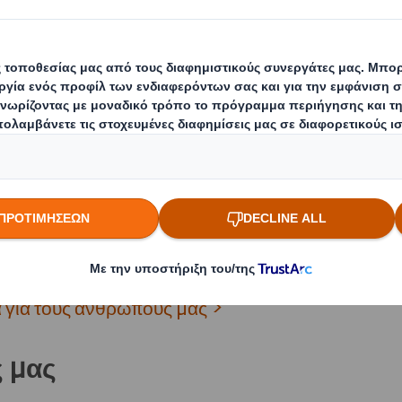
ιβάλλον. Βασίζουμε την προσέγγισή μας προς το
ας από αυτούς στις πέντε αξίες της DS Smith. Οι 
 διαδραματίσουν. Μέσω των καθημερινών τους εν
ι οι θεματοφύλακες της ικανότητάς μας να εκπλ
αστε οι πιο βιώσιμοι, καινοτόμοι και εμπορικά επ
σίας σε κάθε μία από τις αγορές μας. Αλλά είναι
 αξιών μας και η αλληλεπίδρασή τους με τους πελ
 ευρύτερη κοινότητα είναι εξίσου σημαντική με τη
χαρτοποιίες μας.
 για τους ανθρώπους μας >
ς μας