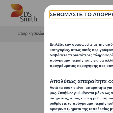
Skip to main content
Η 
Εταιρική σελίδα
Βιωσιμότητα
Χτίζο
Φροντίζον
κοινότητέ