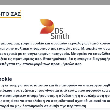
εταιρεία
Προϊόντα & υπηρεσίες
Βιωσιμότητα
ντας ισχυρά θεμέλια
Φροντίζοντας τους ανθρώπους και 
τας τους ανθρώπους
ς μας