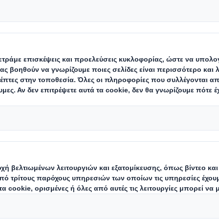
 μας
ι μπορούμε να επιτύχουμε το όραμά μας να γίνο
 συσκευασίας στην Ευρώπη μόνο με αφοσιωμέν
γαζομένους. Πιστεύουμε ότι η τεχνογνωσία μας 
αι η ωριμότητα του επιχειρηματικού μας μοντέλου
 θέση για να ανταποκριθούμε στις ανάγκες ενός
με ότι οι προσπάθειές μας εστιάζονται καλύτερα
 στην κατασκευή της καλύτερης λύσης συσκευασίας
λάτη. Παρέχουμε άμεση απασχόληση σε περίπου
αι μέσω των εργολάβων, των προμηθευτών και τ
ημερία μιας ακόμη μεγαλύτερης κοινότητας.
σφαλίσουμε ότι οι άνθρωποί μας εργάζονται σε 