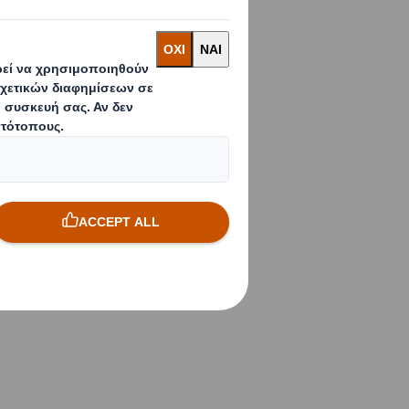
υς υπαλλήλους μας
εργαζόμενοί μας
εργειών και
ηρώνουμε την
ιτυχημένοι
 επίσης ο καθένας
άτες, τους
ν εργασία τους στα