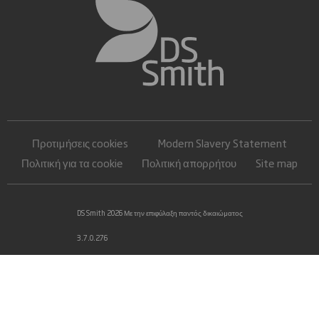
Προτιμήσεις cookies
Modern Slavery Statement
Πολιτική για τα cookie
Πολιτική απορρήτου
Site map
DS Smith 2026 Με την επιφύλαξη παντός δικαιώματος
3.7.0.276