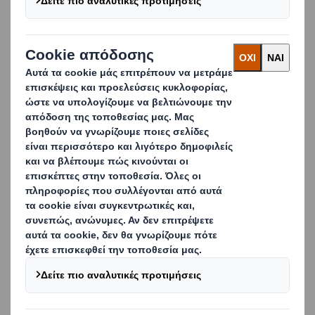
προϊόντα σας, τους γνωστούς συντελεστές πώλησης και
αναπλήρωσης και το βέλτιστο μέγεθος συσκευασίας για το
προϊόν σας.
Οδηγήστε τις πωλήσεις εκεί που έχει
μεγαλύτερη σημασία
Σχεδιασμένες σωστά, οι συσκευασίες SRP και RRP
διαδραματίζουν ζωτικό ρόλο στο προωθητικό σας πλάνο,
επιτυγχάνοντας πωλήσεις στο κατάστημα, το κρίσιμο
σημείο πραγματοποίησης της αγοράς. Συνεργαζόμαστε με
τις ομάδες μάρκετινγκ για να διασφαλίσουμε ότι η
συσκευασία σας αντανακλά τα μηνύματα της μάρκας σας,
προσελκύει τα καταναλωτικά βλέμματα στην κατηγορία σας
και συμβάλλει στην επιτυχία των προωθητικών ενεργειών
σας.
Βασικά οφέλη των λύσεων SRP μας:
Περισσότερο απόθεμα και μεγαλύτερη ποικιλία στα