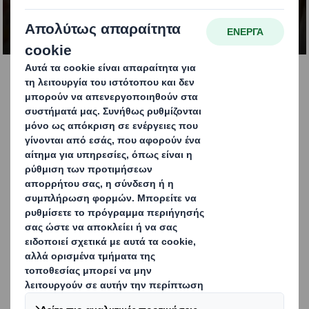
ΕΠΙΚΟΙΝΩΝΙΑ
Η επιτυχία κρύβεται στην
έτοιμη για το ράφι
συσκευασία μας
Η αύξηση της ζήτησης για συσκευασίες έτοιμες για το ράφι
(SRP) και έτοιμες για τη λιανική πώληση (RRP) έχει
δημιουργήσει μια εντελώς νέα φιλοσοφία στη συσκευασία.
Στην DS Smith βασίζουμε τις καινοτόμες λύσεις μας στο
μέγεθος των ραφιών στα οποία θα τοποθετηθούν τα