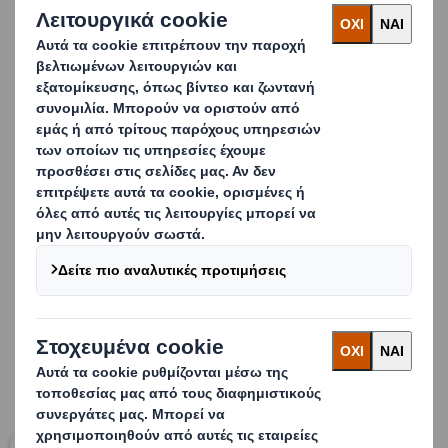
ράφια
Ταχύτερη αναπλήρωση στο κατάστημα
Καλύτερη διαθεσιμότητα προϊόντων
Επικοινωνία και πρόωθηση μάρκας
Επιτυχημένα λανσαρίσματα
Βελτιωμένο merchandising
Ορατότητα προϊόντων και εύκολη πλοήγηση για τους
καταναλωτές
Carousel. Use previous and next buttons to move betwe
Κάντε κλικ για προβολή μεγαλύτερης οθόνης