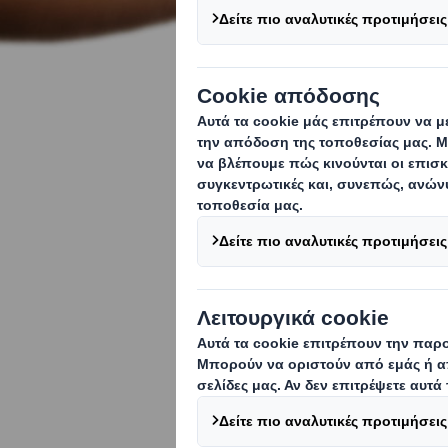
Επικοινων
Αν θέλετε να μά
DS Smith μπορε
προκλήσεις που