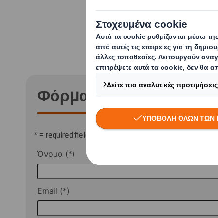
αγορά, μην δισ
Φόρμα Επικοινωνίας
* = required field
Όνομα
Email