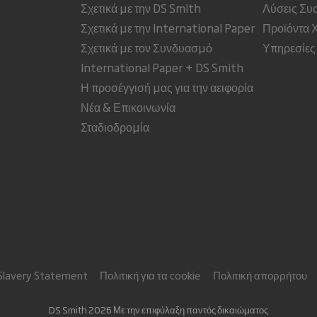
Σχετικά με την DS Smith
Λύσεις Συ
Σχετικά με την International Paper
Προϊόντα 
Σχετικά με τον Συνδυασμό
Υπηρεσίες
International Paper + DS Smith
Η προσέγγισή μας για την αειφορία
Νέα & Επικοινωνία
Σταδιοδρομία
Slavery Statement
Πολιτική για τα cookie
Πολιτική απορρήτου
DS Smith 2026 Με την επιφύλαξη παντός δικαιώματος