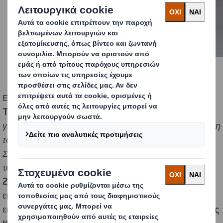
Ειδικότερα, η DS Smith Hellas συμμετείχε στο 7ο
TrophyΤροφή Meet-Up
, με θέμα:
«Καινοτόμες Λύσεις
για τη Μετάβαση σε μια Κυκλική Βιοοικονομία – Εξάλειψη
των Πλαστικών Αποβλήτων στη Γεωργία και τις
Συσκευασίες Τροφίμων»
το οποίο πραγματοποιήθηκε
το Σάββατο 31 Μαΐου 2025 στο πλαίσιο της
Agro Expo
2025
(6η Αγροτική Έκθεση Ιεράπετρας)
στον
εκθεσιακό χώρο Αγρέξ στην Ιεράπετρα Κρήτης. Η
εκδήλωση υλοποιήθηκε
με την αιγίδα της Περιφέρειας
Κρήτης και του Τμήματος Διοικητικής Επιστήμης &