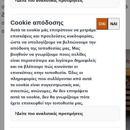
συσκευασίας με τη συμμετοχή της στη φετινή
Agro Expo
2025
και τη χορηγία του
7oυ TrophyΤροφή Meet-Up
στην Ιεράπετρα σε συνεργασία με τον μη κερδοσκοπικό
οργανισμό Νέα Γεωργία Νέα Γενιά.