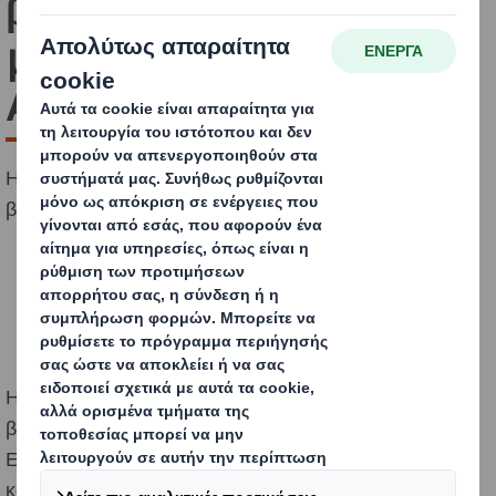
βιώσιμου
μετασχηματισμού του
Αγροδιατροφικού Τομέα
Η DS Smith Hellas ανέδειξε τις αναγκαιότητα πρακτικών
βιώσιμης ανάπτυξης του νησιού.
Η
DS Smith Hellas,
κορυφαίος κατασκευαστής λύσεων
βιώσιμης συσκευασίας από κυματοειδές χαρτόνι στην
Ελλάδα και μέλος του
Ομίλου International Paper,
κατέδειξε τον καταλυτικό ρόλο της βιώσιμης