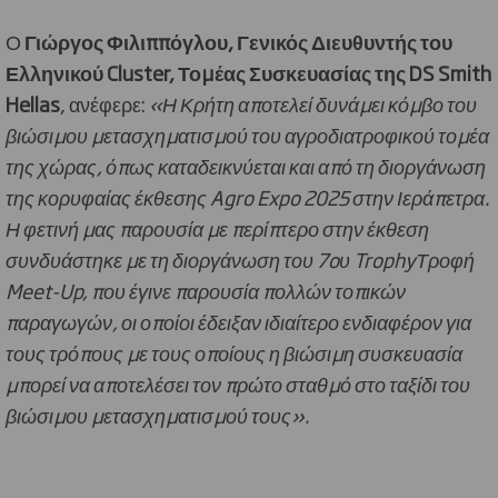
Ο
Γιώργος Φιλιππόγλου, Γενικός Διευθυντής του
Ελληνικού Cluster, Τομέας Συσκευασίας της DS Smith
Hellas
, ανέφερε:
«Η Κρήτη αποτελεί δυνάμει κόμβο του
βιώσιμου μετασχηματισμού του αγροδιατροφικού τομέα
της χώρας, όπως καταδεικνύεται και από τη διοργάνωση
της κορυφαίας έκθεσης Agro Expo 2025 στην Ιεράπετρα.
Η φετινή μας παρουσία με περίπτερο στην έκθεση
συνδυάστηκε με τη διοργάνωση του 7oυ TrophyΤροφή
Meet-Up, που έγινε παρουσία πολλών τοπικών
παραγωγών, οι οποίοι έδειξαν ιδιαίτερο ενδιαφέρον για
τους τρόπους με τους οποίους η βιώσιμη συσκευασία
μπορεί να αποτελέσει τον πρώτο σταθμό στο ταξίδι του
βιώσιμου μετασχηματισμού τους».