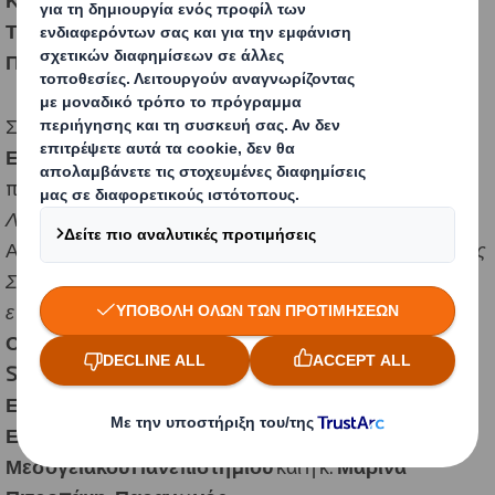
Τεχνολογίας του Ελληνικού Μεσογειακού
Πανεπιστημίου
.
Στο πλαίσιο της ενέργειας, ο
κ. Ορέστης Ματανάκης,
Εμπορικός Διευθυντής της DS Smith Hellas
,
πραγματοποίησε παρουσίαση με θέμα
«
Καινοτόμες
Λύσεις για τη Μετάβαση σε μια Κυκλική Βιοοικονομία
».
Ακολούθησε συζήτηση με θέμα:
«Έξυπνες και Βιώσιμες
Συσκευασίες Τροφίμων: Η Καινοτομία συναντά την
επιχειρηματικότητα»
, στην οποία συμμετείχαν ο κ.
Ορέστης Ματανάκης, Εμπορικός Διευθυντής DS
Smith Hellas,
ο κ
. Κωνσταντίνος Βασσάκης,
Επίκουρος Καθηγητής, Τμήμα Διοικητικής
Επιστήμης και Τεχνολογίας, Ελληνικού
Μεσογειακού Πανεπιστημίου
και η κ.
Μαρίνα