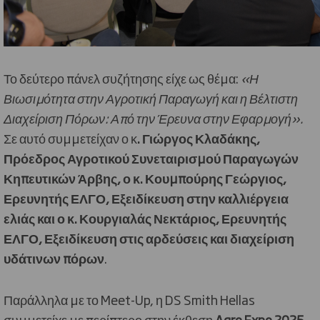
Το δεύτερο πάνελ συζήτησης είχε ως θέμα:
«Η
Βιωσιμότητα στην Αγροτική Παραγωγή και η Βέλτιστη
Διαχείριση Πόρων: Από την Έρευνα στην Εφαρμογή».
Σε αυτό συμμετείχαν ο κ
. Γιώργος Κλαδάκης,
Πρόεδρος Αγροτικού Συνεταιρισμού Παραγωγών
Κηπευτικών Άρβης, ο κ. Κουμπούρης Γεώργιος,
Ερευνητής ΕΛΓΟ, Εξειδίκευση στην καλλιέργεια
ελιάς και ο κ. Κουργιαλάς Νεκτάριος, Ερευνητής
ΕΛΓΟ, Εξειδίκευση στις αρδεύσεις και διαχείριση
υδάτινων πόρων
.
Παράλληλα με το Meet-Up, η DS Smith Hellas
συμμετείχε με περίπτερο στην έκθεση
Agro Expo 2025,