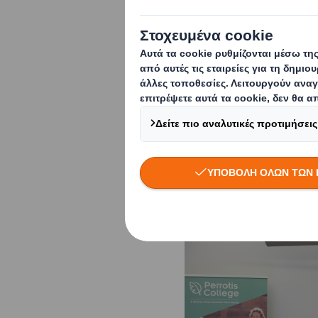
Το TrophyΤροφή απο
υλοποιείται από το 
(ΙΣΝ).
Πρόκειται για
ενίσχυση του ελλην
αναδεικνύοντας και 
επιχειρήσεις που δρ
τροφίμων και των ag
καινοτόμες τεχνολογ