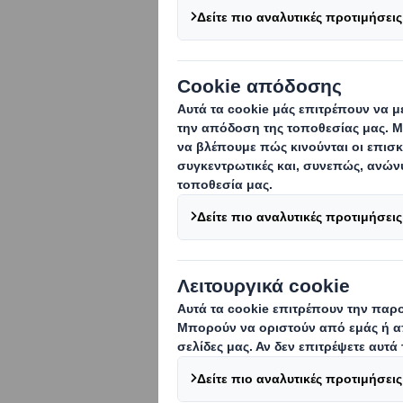
Ενδιαφέρουσες 
TrophyΤροφή M
Smith Hellas
Η
DS
Smith
Hellas
,
κυματοειδές χαρτόνι
το 4ο TrophyΤροφή 
Κυκλική Βιοοικονομί
Συσκευασίες Τροφί