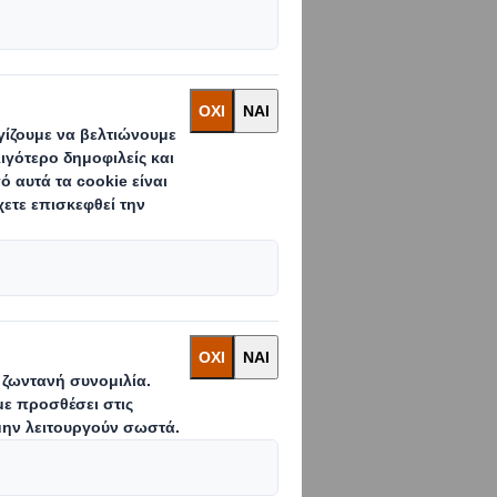
αίσιο του 4ου
στήριξη της DS
κευασίας από
l
Paper
υποστήριξε
τάβαση σε μια
γία και τις