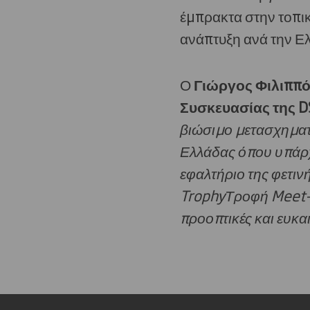
έμπρακτα στην τοπικ
ανάπτυξη ανά την Ε
Ο
Γιώργος Φιλιππό
Συσκευασίας της
D
βιώσιμο μετασχηματι
Ελλάδας όπου υπάρχ
εφαλτήριο της φετιν
TrophyΤροφή Meet-Up
προοπτικές και ευκα