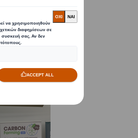
ργία Νέα Γενιά
και
Σταύρος Νιάρχος
ανάπτυξη και
ς αγροδιατροφής,
 και νεοφυείς
ας, της τεχνολογίας
ιμοποιούν
eed).