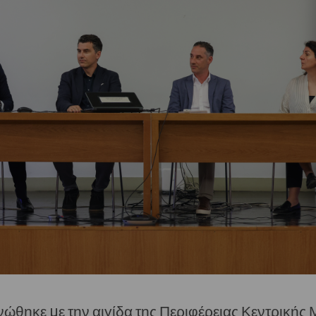
θηκε με την αιγίδα της Περιφέρειας Κεντρικής 