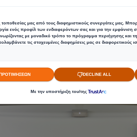
τελεί μια πρωτοβουλία του οργανισμού
Νέα Γεω
2019, μέσω της ιδρυτικής δωρεάς του
Ιδρύματος 
 ένα πρωτοποριακό εγχείρημα που επενδύει στην 
ικού οικοσυστήματος καινοτομίας στον κλάδο τη
επιβραβεύοντας καινοτόμες επιχειρηματικές ιδέες
αστηριοποιούνται στους τομείς της αγροτεχνολογί
rologistics με προϊόντα και υπηρεσίες που χρησ
ίες, ακόμη και σε αρχικά στάδια ανάπτυξης (pres