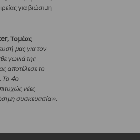
ιρείας για βιώσιμη
ter
, Τομέας
ευσή μας για τον
θε γωνιά της
ας αποτέλεσε το
. Το 4ο
πιτυχώς νέες
βιώσιμη συσκευασία».