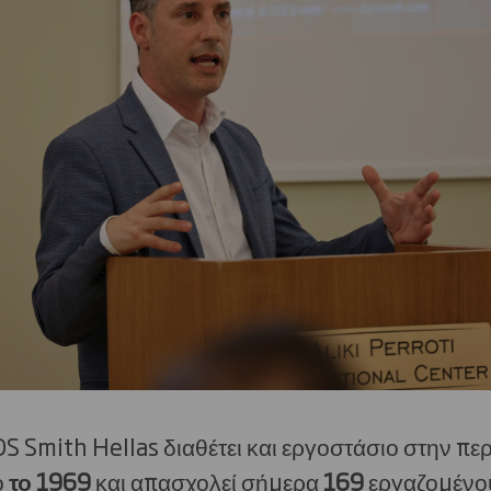
DS Smith Hellas διαθέτει και εργοστάσιο στην περ
ό
το 1969
και απασχολεί σήμερα
169
εργαζομένο