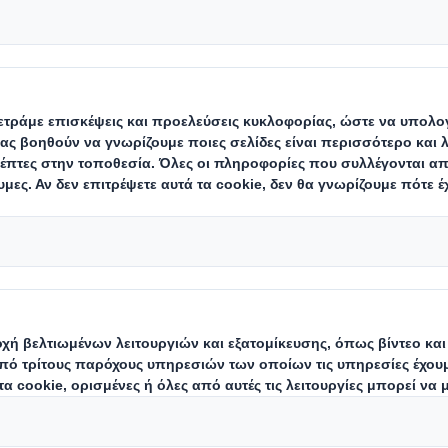
προτάσεις και συμπεράσματα στο πλ
eet-Up στη Θεσσαλονίκη με την υπο
κορυφαίος κατασκευαστής λύσεων βιώσιμης συσ
 στην Ελλάδα και μέλος του
Ομίλου
Internationa
Meet-Up, με θέμα «Καινοτόμες Λύσεις για τη Με
α – Εξάλειψη των Πλαστικών Αποβλήτων στη Γεωρ
μων» στη Θεσσαλονίκη.