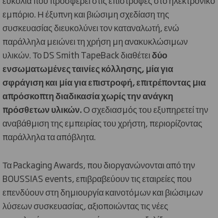
εμπόριο. Η έξυπνη και βιώσιμη σχεδίαση της
συσκευασίας διευκολύνει τον καταναλωτή, ενώ
παράλληλα μειώνει τη χρήση μη ανακυκλώσιμων
υλικών. Το DS Smith TapeBack διαθέτει
δύο
ενσωματωμένες ταινίες κόλλησης, μία για
σφράγιση και μία για επιστροφή, επιτρέποντας μια
απρόσκοπτη διαδικασία χωρίς την ανάγκη
πρόσθετων υλικών.
Ο σχεδιασμός του εξυπηρετεί την
αναβάθμιση της εμπειρίας του χρήστη, περιορίζοντας
παράλληλα τα απόβλητα.
Τα
Packaging
Awards
, που διοργανώνονται από την
BOUSSIAS
events
, επιβραβεύουν τις εταιρείες που
επενδύουν στη δημιουργία καινοτόμων και βιώσιμων
λύσεων συσκευασίας, αξιοποιώντας τις νέες