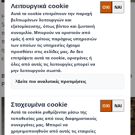
Η εταιρεία τιμήθηκε με 1 βραβείο
Gold
και 3 βραβεία
Silver
σε διαφορετικές κατηγορίες, αναδεικνύοντας την
πολυδιάστατη προσέγγισή της στις σύγχρονες
προκλήσεις της εφοδιαστικής αλυσίδας, του
ηλεκτρονικού εμπορίου και της καταναλωτικής
εμπειρίας. Πιο συγκεκριμένα:
Βραβείο
GOLD
στην κατηγορία “
Transit
|
Supply
Chain
Packaging
”