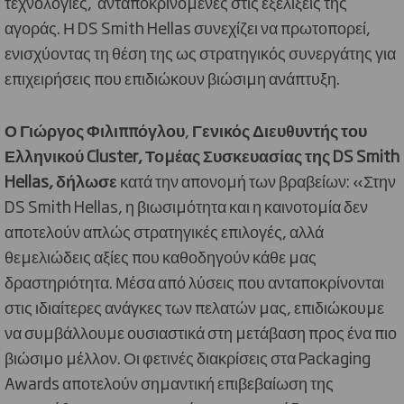
τεχνολογίες,
ανταποκρινόμενες στις εξελίξεις της
αγοράς. Η
DS
Smith
Hellas
συνεχίζει να πρωτοπορεί,
ενισχύοντας τη θέση της ως στρατηγικός συνεργάτης για
επιχειρήσεις που επιδιώκουν βιώσιμη ανάπτυξη.
Ο Γιώργος Φιλιππόγλου
,
Γενικός Διευθυντής του
Ελληνικού
Cluster
, Τομέας Συσκευασίας της
DS
Smith
Hellas
, δήλωσε
κατά την απονομή των βραβείων: «Στην
DS
Smith
Hellas
, η βιωσιμότητα και η καινοτομία δεν
αποτελούν απλώς στρατηγικές επιλογές, αλλά
θεμελιώδεις αξίες που καθοδηγούν κάθε μας
δραστηριότητα. Μέσα από λύσεις που ανταποκρίνονται
στις ιδιαίτερες ανάγκες των πελατών μας, επιδιώκουμε
να συμβάλλουμε ουσιαστικά στη μετάβαση προς ένα πιο
βιώσιμο μέλλον. Οι φετινές διακρίσεις στα
Packaging
Awards
αποτελούν σημαντική επιβεβαίωση της