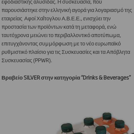
εφοδιαστικής αλυσίδας. Η συσκευασία, που
παρουσιάστηκε στην ελληνική αγορά για λογαριασμό της
εταιρείας
Αφοί Χαΐτογλου Α.Β.Ε.Ε., ενισχύει την
προστασία των προϊόντων κατά τη μεταφορά, ενώ
ταυτόχρονα μειώνει το περιβαλλοντικό αποτύπωμα,
επιτυγχάνοντας συμμόρφωση με το νέο ευρωπαϊκό
ρυθμιστικό πλαίσιο για τις Συσκευασίες και τα Απόβλητα
Συσκευασίας (PPWR).
Βραβείο
SILVER
στην κατηγορία “
Drinks
&
Beverages
”