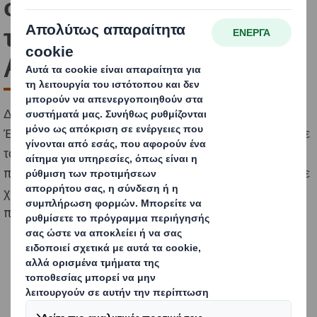
οικονομία η συμμετοχή
της DS Smith στην έκθεση
AgroExpo 2023
Δυναμικό παρόν έδωσε η DS Smith στην 5η Αγροτική
Έκθεση Ιεράπετρας (AgroExpo) που πραγματοποιήθηκε
το διάστημα 26-28 Μαΐου στον υπαίθριο χώρο της
πρώην Agrex στην πόλη της Ιεράπετρας και προσέλκυσε
χιλιάδες επισκέπτες από τον κλάδο της αγροτικής
παραγωγής και των γεωργικών προϊόντων.