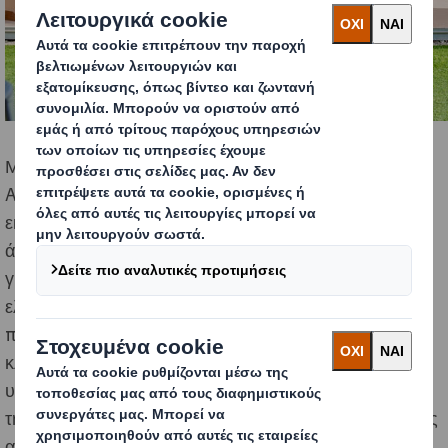
Μετά την επιτυχία των περασμένων ετών, η φετινή
AgroExpo 2023 συγκέντρωσε το ενδιαφέρον πολλών
εκθετών όχι μόνο από την τοπική αγορά αλλά και από
άλλα μέρη της Ελλάδας, αποτελώντας πόλο έλξης
για μεγάλες πολυεθνικές επιχειρήσεις και κορυφαίες
ελληνικές εταιρείες που δραστηριοποιούνται στον
πρωτογενή τομέα. Η DS Smith, ηγέτιδα εταιρεία στον
κλάδο των λύσεων συσκευασίας από κυματοειδές χαρτί
υποστήριξε και φέτος τη μεγαλύτερη αγροτική έκθεση
της Κρήτης, υποδεχόμενη στα περίπτερά της επισκέπτες
από όλη την Ελλάδα, παρουσιάζοντας τις βιώσιμες