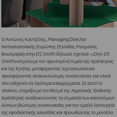
Ο Αντώνης Καντζέλης, Managing Director
Νοτιοανατολικής Ευρώπης (Ελλάδα, Ρουμανία,
Βουλγαρία) στην DS Smith δήλωσε σχετικά: «
Στην
DS
Smith
ενισχύουμε τον πρωτογενή τομέα της Ιεράπετρας
και της Κρήτης μεταφέροντας τεχνογνωσία και
προσφέροντας ανακυκλώσιμες συσκευασίες και υλικά
που οδηγούν σε λιγότερα απορρίμματα. Σε αυτό το
πλαίσιο, στηρίζουμε τον θεσμό της Αγροτικής Έκθεσης
Ιεράπετρας αναδεικνύοντας τη σημασία των καινοτόμων
λύσεων βιώσιμης συσκευασίας για την ομαλή λειτουργία
της εφοδιαστικής αλυσίδας και προωθώντας το μοντέλο