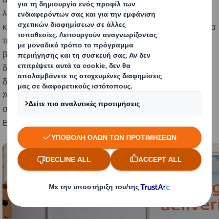
λύσεις συσκευασίας για φρούτα, λαχανικά, λάδια και
κρασιά συζητώντας παράλληλα μαζί τους για τη σημασία
της μετάβασης στην κυκλική οικονομία ως μοχλού
βιώσιμης ανάπτυξης. Η DS Smith υποστηρίζει
διαχρονικά την τοπική κοινότητα της Κρήτης καθώς
διατηρεί βιομηχανική μονάδα στην περιοχή της Παχειάς
Άμμου από το 1980 προσφέροντας σύγχρονες λύσεις
συσκευασίας στην τοπική αγορά και στην ηπειρωτική
Ελλάδα.