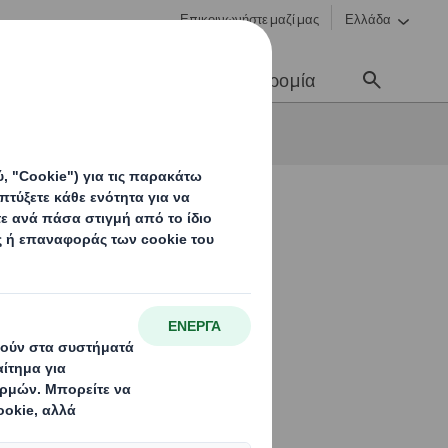
Επικοινωνήστε μαζί μας
Ελλάδα
Νέα & Επικοινωνία
Σταδιοδρομία
 Lazaridi σε μία νέα κασετίνα 6 φιαλών
ποιία Nico
6 φιαλών