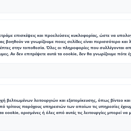
 η Οινοποιία Nico Lazaridi δημιουργο
είναι φιλική για το περιβάλλον και τ
 της
νου
εχτείτε τα cookie