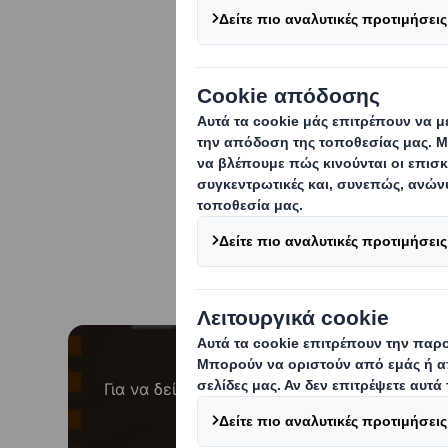
Η DS Smith και
συσκευασία που 
στην κατηγορία
Αποκλεισμός περιεχομέ
Για να δείτε αυτό το βίντεο, πρέπει να αποδ
«λειτουργικότητας».