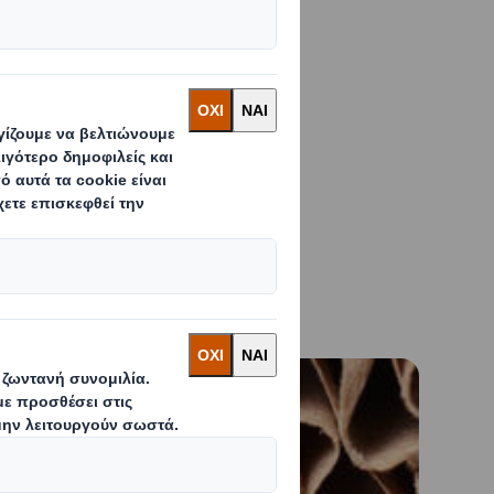
ύν μια
η διαφοροποιεί