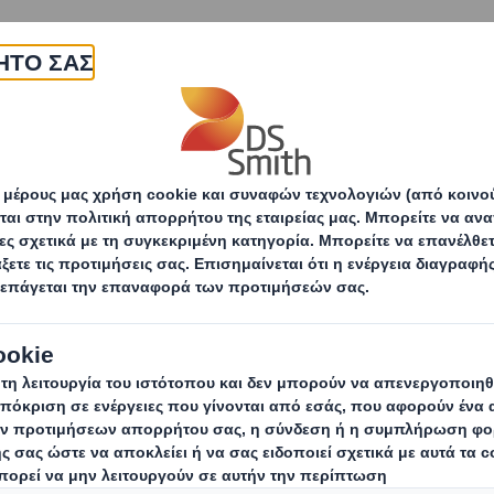
εταιρεία
Προϊόντα & υπηρεσίες
Βιωσιμότητα
Δελτία Τύπου
Συνεργασία DS Smith και Οινοποιία Nico
 DS Smith και Οινο
ε μία νέα κασετίνα 