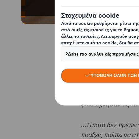
Αλλαγή των ρυθμίσεών μου
Η ΙΣΤΟΡΙΑ
Η αγάπη για την ιστο
συναισθήματα βιώνει
τους πίνακες τέχνης
αυτά βρίσκονται εκε
φιλοτέχνησαν τις ετι
…Τίποτα δεν πρέπει ν
πράξεις πρέπει να 