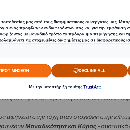
ρία και την τέχνη, συναντάει το πάθος για το κρα
 ο επισκέπτης του οινοποιείου
Château Nico Laza
 που φιλοξενούνται στην πινακοθήκη του οινοποιε
ί για να αποδώσουν φόρο τιμής στους σημαντικού
κέτες των κρασιών της οικογένειας του Νίκου Λαζ
α αφήνεται στην τύχη όταν στοχεύεις στην επιτυχ
αποπνέουν
Μοναδικότητα
και Κύρος
-
συστατικά σ