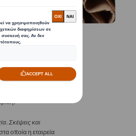
σί…αυτά τα
ridi
όταν αντικρίζει
ίου. Τα εκθέματα
ς καλλιτέχνες που
αρίδη.
ία. Σκέψεις και
τα οποία η εταιρεία