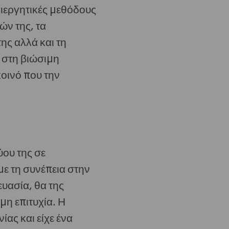
λλιεργητικές μεθόδους
ών της, τα
ης αλλά και τη
 στη βιώσιμη
οινό που την
ύου της σε
ε τη συνέπεια στην
ευασία, θα της
η επιτυχία. Η
ας και είχε ένα