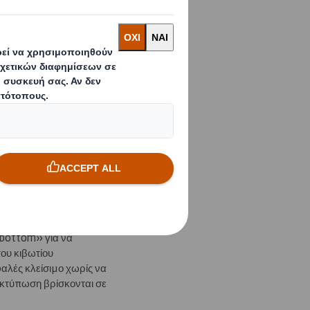
ει τον χρόνο στις
 που θα έδιναν απάντηση
k bottom» για να
ου κιβωτίου
φαλές κλείσιμο χωρίς να
εκτύπωση βρίσκονται σε