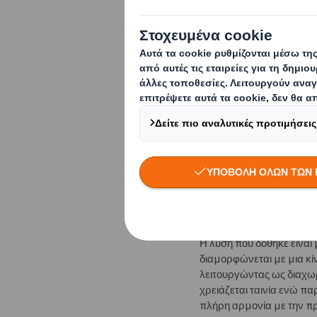
να βρίσκεται σε απόλ
να αντανακλά τις αξίε
να σέβεται το περιβά
να κάνει χρήση λιγό
να επιταχύνει τη γρα
παραδόσεις των παρ
Η ΛΎΣΗ ΣΥΣΚΕ
ΥΑΣΊΑ
Σε συνεργασία με την DS
στις παραπάνω προκλήσε
Η λύση που δόθηκε είναι 
διαμορφώνεται με μια κί
λειτουργώντας ως διαχωρι
χρειάζεται ταινία ενώ π
πλήρη αρμονία με την πρω