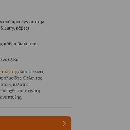
ωνιακή προσέγγιση στην
 carry, κάβες)
 κάθε κιβωτίου και
ένο υλικό
λατών της
, ώστε εκείνες
ους αλυσίδας. Θέλοντας
 στους πελάτης
ιτευχθεί αυτό είναι η
υ ανάπτυξης.