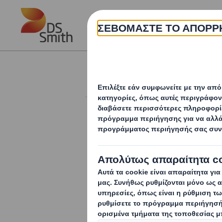
Skip to main content
Η 
Δελτία Τύπου
Συνεργασία 
νέα κασετίν
Η DS Smith και η Ο
για το περιβάλλον 