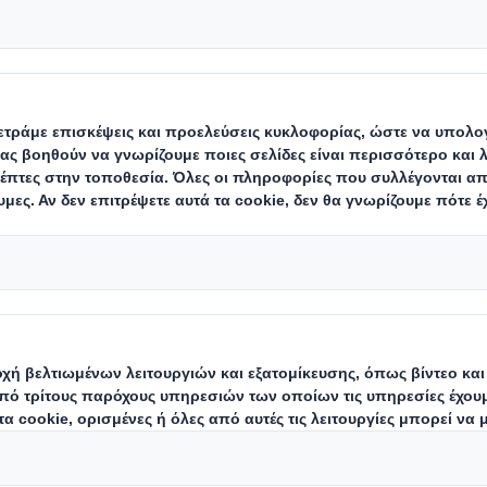
και την τέχνη, συναντάει το πάθος για το κρασί…αυτά τα συναισθήματ
ico Lazaridi
όταν αντικρίζει τους πίνακες τέχνης που φιλοξενούνται
α αυτά βρίσκονται εκεί για να αποδώσουν φόρο τιμής στους σημαντικ
ς των κρασιών της οικογένειας του Νίκου Λαζαρίδη.
ήνεται στην τύχη όταν στοχεύεις στην επιτυχία. Σκέψεις και πράξεις
ς
-
συστατικά στα οποία η εταιρεία Nico Lazaridi έχει επενδύσει εδώ 
εθόδους που εφαρμόζει στους αμπελώνες της, τις μοναδικές γεύσεις 
ροϊόντων της, τον χαρακτήρα των ετικετών της αλλά και τη συσκευα
στοχεύοντας στη βιώσιμη ανάπτυξη και στην απόλυτη εμπειρία από
εύεται.
ινοποιία
Nico
Lazaridi
, η διεύρυνση του δικτύου της σε πανελλαδικό
υνδυασμό με τη συνέπεια στην ποιότητα και στις παραδόσεις της αλλ
εξασφάλιζε διαφοροποίηση των προϊόντων της άρα και μακροπρόθεσ
 που έκανε χρήση αυτοκόλλητης ταινίας και είχε ένα απλό εικαστικό,
λύση. Ο νέος σχεδιασμός της συσκευασίας μεταφοράς θα έπρεπε: