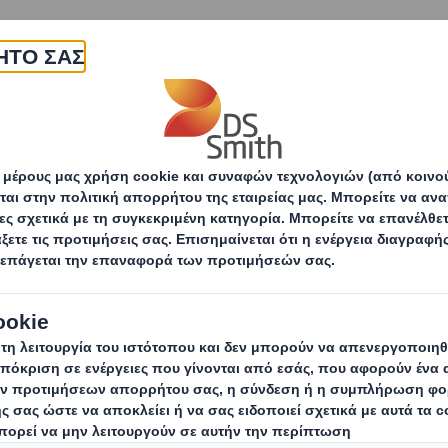
εταιρεία
Προϊόντα & υπηρεσίες
Βιωσιμότητα
DS Smith και Οινοποιία Nico Laza
α 6 φιαλών
ινοποιία Nico Lazaridi δημιουργούν μια συσκευασία 
και τη διαφοροποιεί στην κατηγορία της