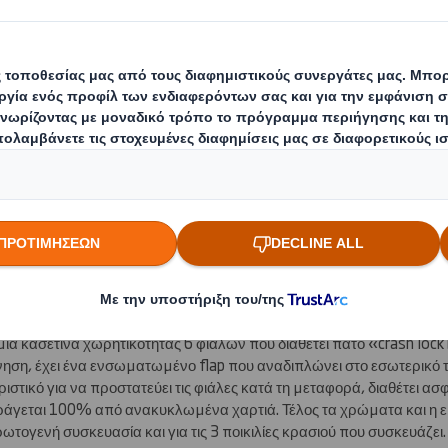
υτη αρμονία με τη φιάλη του κρασιού,
ς της εταιρείας,
λλον,
τερου πλαστικού
μμή συσκευασίας μειώνοντας το κόστος παραγωγής και έτσι να μειών
αγγελιών.
Σ
 Smith, άρχισαν να εργάζονται στην ανάπτυξη λύσεων συσκευασίας
ις.
μια κασετίνα χωρητικότητας 6 φιαλών που διαθέτει πάτο «crash loc
νηση, έχει ένα ενσωματωμένο flap που αναδιπλώνει στο εσωτερικό τ
στικό για να προστατεύει τις φιάλες κατά τη μεταφορά, διαθέτει ασ
αράγεται 100% από ανακυκλωμένα χαρτιά. Τέλος τα χρώματα και η 
τογενή συσκευασία και για τις 3 ποικιλίες κρασιού που συσκευάζει.