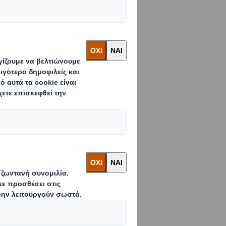
α βιώνει ο επισκέπτης
 στην πινακοθήκη του
ούς καλλιτέχνες που
 πρέπει να αποπνέουν
και περίπου 35 χρόνια –
των κρασιών της, τα
σία που επιλέγει για την
λαυσης που προσφέρει
 επίπεδο ήταν ένας
ά και στις επιλογές της
μη επιτυχία. Η διανομή
 ήταν μία ικανοποιητική