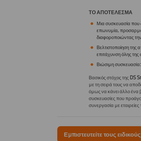
ΤΟ ΑΠΟΤΈΛΕΣΜΑ
Μια συσκευασία που 
επωνυμία, προσαρμοσ
διαφοροποιώντας την
Βελτιστοποίηση της 
επιτάχυνση όλης της 
Βιώσιμη συσκευασία:
Βασικός στόχος της
DS S
με τη σειρά τους να αποδ
όμως να κάνει άλλο ένα 
συσκευασίες που προάγουν
συνεργασία με εταιρείες 
Εμπιστευτείτε τους ειδικούς