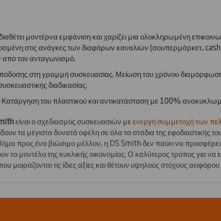
διαθέτει μοντέρνα εμφάνιση και χαρίζει μια ολοκληρωμένη επικοιν
μένη στις ανάγκες των διαφόρων καναλιών (σουπερμάρκετ, cash &
 από τον ανταγωνισμό.
απόδοσης στη γραμμή συσκευασίας. Μείωση του χρόνου διαμόρφωσης
συσκευαστικής διαδικασίας.
 Κατάργηση του πλαστικού και αντικατάσταση με 100% ανακυκλωμ
mith
είναι ο σχεδιασμός συσκευασιών με
ενεργή συμμετοχή των πε
ίδουν τα μέγιστα δυνατά οφέλη σε όλα τα στάδια της εφοδιαστικής τ
βήμα προς ένα βιώσιμο μέλλον, η DS Smith δεν παύει να προσφέρει
 το μοντέλο της κυκλικής οικονομίας. Ο καλύτερος τρόπος για να επ
που μοιράζονται τις ίδιες αξίες και θέτουν υψηλούς στόχους αειφόρο