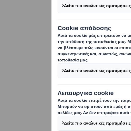
Η ΙΣΤΟΡΊΑ
Η αγάπη για την ιστορία 
του οινοποιείου
Château N
οινοποιείου. Τα εκθέματ
φιλοτέχνησαν τις ετικέτε
…Τίποτα δεν πρέπει να αφ
Μοναδικότητα
και Κύρο
από τις καλλιεργητικές μ
εκκεντρικά ονόματα των π
προστασία των φιαλών, 
στο κοινό που την εμπιστ
H ΠΡΌΚΛΗΣΗ
Για μια εταιρεία όπως η
Ο
σταθερός στόχος που σε σ
στη συσκευασία, θα της 
με ένα απλό RSC κιβώτιο,
αλλά συμβατική, πλέον, 