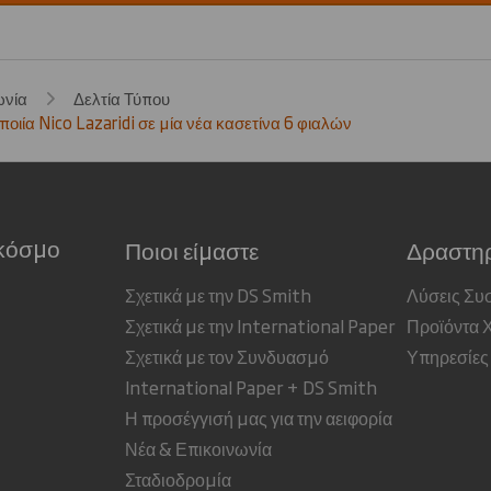
ωνία
Δελτία Τύπου
οιία Nico Lazaridi σε μία νέα κασετίνα 6 φιαλών
 κόσμο
Ποιοι είμαστε
Δραστηρ
Σχετικά με την DS Smith
Λύσεις Συ
Σχετικά με την International Paper
Προϊόντα 
Σχετικά με τον Συνδυασμό
Υπηρεσίες
International Paper + DS Smith
Η προσέγγισή μας για την αειφορία
Νέα & Επικοινωνία
Σταδιοδρομία