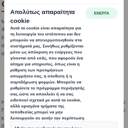
στην AGROEXPO 2021
Με επιτυχία στέφθηκε η συμμετοχή της DS Smith στην
4η Αγροτική Έκθεση Ιεράπετρας, της εμπορικής
έκθεσης που έχει καταξιωθεί ως ένα από τα
σημαντικότερα γεγονότα όχι μόνο του νομού Λασιθίου,
αλλά και ολόκληρης της Κρήτης.
Η φετινή έκθεση
AGROEXPO 2021
που διήρκησε από την
Παρασκευή 17/09/21 έως και την Κυριακή 19/09/21, αν
και βρισκόταν σε πιο μικρό κύκλο λόγω της πανδημίας
(COVID-19), κατάφερε να έχει σημαντική συμμετοχή