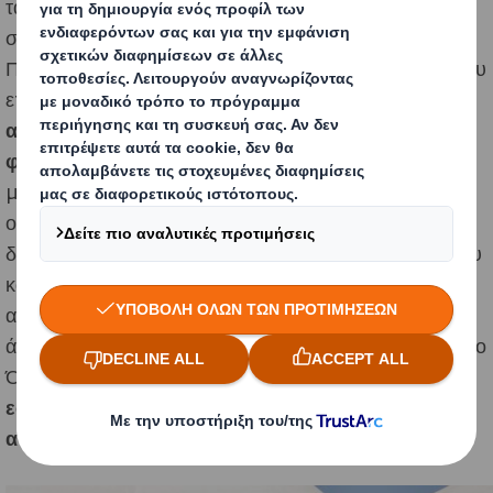
ταξίδι αυτό για να δουν τα προϊόντα μας και να
συζητήσουμε για πρωτοποριακές λύσεις συσκευασίας.
Πολλοί επίσης ήταν οι επισκέπτες στο περίπτερό μας που
επικεντρώθηκαν μεταξύ άλλων και στις
λύσεις
αντικατάστασης πλαστικού για τη συσκευασία
φρούτων και λαχανικών
. Λύσεις τις οποίες η εταιρεία
μας αναπτύσσει και προμηθεύει στην αγορά των
οπωροκηπευτικών από το διευρυμένο δίκτυο που
διαθέτει στην Ελλάδα, με 3 εργοστάσια παραγωγής, που
καλύπτουν τις ανάγκες συσκευασίας για τον ευρύτερο
αγροδιατροφικό τομέα καθώς επίσης και για πλήθος
άλλων κλάδων. Λύσεις τις οποίες μελετάει και σχεδιάζει ο
Όμιλός μας παγκοσμίως και που αναδεικνύουν την
εστίαση της εταιρείας στην καινοτομία για βιώσιμη
ανάπτυξη και για την κυκλική οικονομία
.