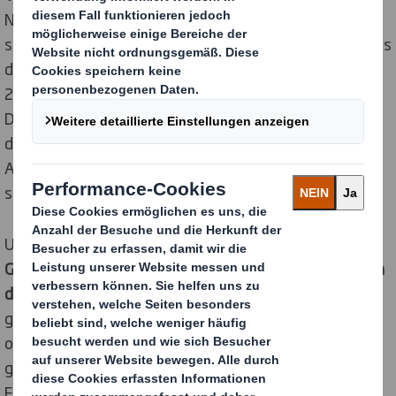
Nachhaltigkeit liegt dem Unternehmen die Gesundheit
seiner Mitarbeiterinnen und Mitarbeiter am Herzen. Aus
diesem Grund ermöglicht DS Smith ihnen seit Ende
2019, Fahrräder und E-Bikes über die Firma zu leasen.
Der Standort Arenshausen (ehemals Mivepa) war eine
der ersten Firmen im Eichsfeld mit einem solchen
Angebot, das die Mitarbeiterinnen und Mitarbeiter
seither mit Begeisterung nutzen.
Um neben dem
positiven Beitrag für Fitness,
Gesundheit und Umwelt
durch das Fahrradfahren
auch
die Gemeinschaft und den Teamgeist zu fördern
und
gleichzeitig
auch noch etwas Gutes zu tun
,
organisierten DS Smith Kolleginnen und Kollegen eine
gemeinschaftliche
Benefiz-Fahrradtour
durch das
Eichsfeld. An dieser nahmen nicht nur die