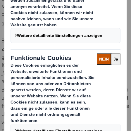
Mitarbeitenden selbst teil, auch Familienmitglieder,
Freunde und Bekannte schlossen sich an, radelten mit
oder unterstützen die Initiative mit einer Spende.
Bei der Aktion kam die
stolze Summe von 1.000 €
zusammen, die den
Emmaus Hospizdiensten
gespendet wurde. Christina Hoch, leitende
Koordinatorin der Emmaus Hospizdienste freut sich:
„Wir sind begeistert von dieser großartigen und
außergewöhnlichen Unterstützung! Ich möchte allen
Beteiligten auch im Namen all unserer Mitarbeiterinnen
und Mitarbeiter herzlich Danke sagen. Der Hospizdienst
finanziert sich teilweise über Spenden. Ohne finanzielle
Unterstützung wäre es nicht möglich, diesen
weiterzuführen und Betroffene schwerstkranke und
sterbende Erwachsene, sowie lebensverkürzend