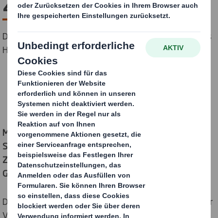
Zweck
DS Smith Mitarbeiter spenden 1.000 € für die Emmaus
Hospizdienste
Mitarbeiterinnen und Mitarbeiter von DS Smith am
Standort Arenshausen engagierten sich für den guten
Zweck und förderten gleichzeitig Zusammenhalt und
Gesundheit mit einer Benefiz-Fahrradtour.
DS Smith ist einer der führenden Hersteller innovativer
Verpackungslösungen. Neben dem Thema