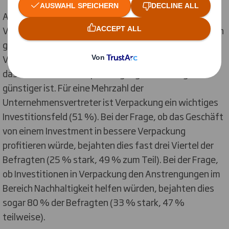
Aus der
Sicht der Händler
gestaltet sich das Thema
Verpackung zwiespältig. Immerhin 40 % der Befragten
gaben an, schon öfters nicht wirklich passende
Verpackung genutzt zu haben. Hauptgrund hierfür sei,
dass der Kauf von Verpackung in großen Mengen
günstiger ist. Für eine Mehrzahl der
Unternehmensvertreter ist Verpackung ein wichtiges
Investitionsfeld (51 %). Bei der Frage, ob das Geschäft
von einem Investment in bessere Verpackung
profitieren würde, bejahten dies fast drei Viertel der
Befragten (25 % stark, 49 % zum Teil). Bei der Frage,
ob Investitionen in Verpackung den Anstrengungen im
Bereich Nachhaltigkeit helfen würden, bejahten dies
sogar 80 % der Befragten (33 % stark, 47 %
teilweise).