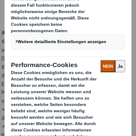
teilweise zustimmen, dass ihr Unternehmen von
Investitionen in bessere Verpackungen profitieren
würde.
Aktuelle Umfragedaten
von DS Smith mit
Konsumenten und Online-Händlern bestätigen die
weiter wachsende Bedeutung des Onlinehandels in
Deutschland. Im Schnitt erhielten die befragten
Konsumenten ein Paket pro Woche, was sich gut mit
den Zahlen des Bundesverbands Paket und
Expresslogistik deckt, der für das Jahr 2021 4,51
Milliarden Kurier-, Express- und Paketsendungen
verzeichnete. Dies entspricht einem Wachstum von
+11,2 % gegenüber dem Vorjahr 2020. Insbesondere
die Lieferungen an private Verbraucher nahmen um
+16,6 % zu – ein Ergebnis, das getrieben von den
Maßnahmen zur Bekämpfung der Covid-19-Pandemie