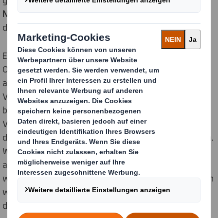
Nachhaltigkeit zweifeln lasse
. 26 % gaben an, in
diesem Fall enttäuscht vom Händler zu sein.
Ein weiteres, nicht zu unterschätzendes Risiko für
Online-Händler ist, dass Produkte
beschädigt
ankommen, wodurch die ursprüngliche Funktion der
Verpackung vernachlässigt wird. Rund die Hälfte der
befragten Verbraucher gab an, dass sie sich über
Verpackungen ärgern, die den unversehrten Zustand
des darin enthaltenen Produkts leichtfertig gefährden.
Während 47 % angaben, dass sie zögern würden,
aufgrund eines beschädigt gelieferten Produkts einen
weiteren Kauf bei dem Einzelhändler zu tätigen, gaben
weitere 43 % an, dass sie in diesem Fall negativ über
die Marke denken würden.