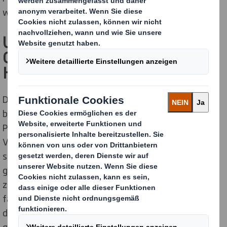
war.
Unpassende Verpackung als
Gefahr für die Reputation von
Händlern
Der
Verpackung
kommt dabei eine große Bedeutung
bei. Sie ist nicht nur der
erste Kontaktpunkt
eines
Produkts mit dem Online-Käufer. Auf die Frage, was
Verbraucher beim Online-Einkauf an der Verpackung
stört, ist eine
übermäßige Größe
das am häufigsten
genannte Problem (57 %). Für 76 % der Befragten ist
zu große Verpackung grundsätzlich ein Problem. Dies
fällt negativ auf den Verkäufer zurück. Immerhin 56 %
der Befragten stimmten der Aussage zu, dass sie zu
große Verpackungen
am Einsatz der Marke für