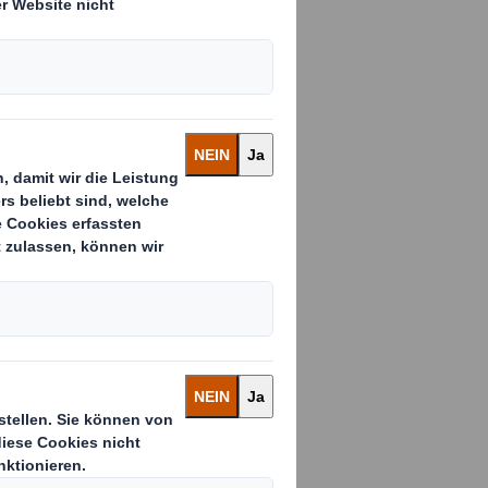
n
aserbasierter
onen in seine
shausen und
0 Millionen
rei Werke