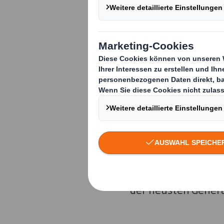
Um der steigenden 
Verpackungslösung
Mittelpunkt der Inv
mit mehr als 75 Mil
anderem um eine zu
automatisiertes Ho
werden mit Investi
Euro ebenfalls erh
der neusten Genera