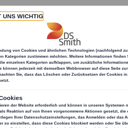
 Uns
Produkte & Service
Branchen
Nachha
DS Smith kündigt großes Investitionsp
itteilungen
Nördlingen, Arenshausen und Arnstad
ündigt großes
nspaket von 120 Mil
andorte Nördlingen,