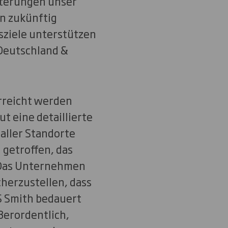
eiterungen unser
n zukünftig
sziele unterstützen
 Deutschland &
erreicht werden
t eine detaillierte
 aller Standorte
getroffen, das
. Das Unternehmen
herzustellen, dass
DS Smith bedauert
ßerordentlich,