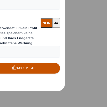
n
eiterungen im
 Nördlingen, in den
ließt, unter
 ein vollständig
hausen und Arnstadt
sweise 9 Millionen
beitungsmaschinen