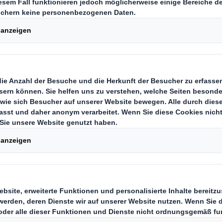
en und Arnstadt a
führende Anbieter nachhaltiger, f
 beschließt umfangreiche Investiti
e Nördlingen in Bayern sowie Aren
üringen. Insgesamt werden fast 12
usbau und die Modernisierung der d