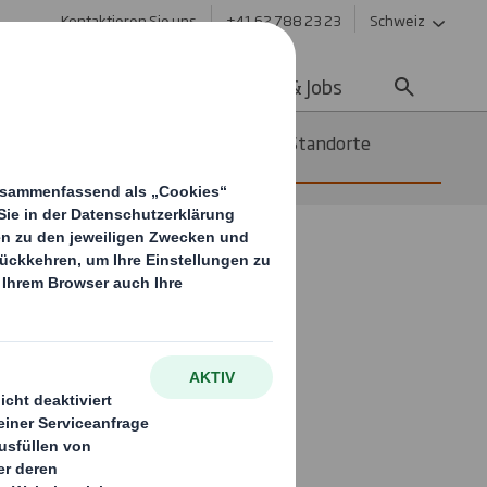
Kontaktieren Sie uns
+41 62 788 23 23
Schweiz
ltigkeit
Media
Karriere & Jobs
aket von 120 Millionen Euro für die Standorte
t an
lionen Euro