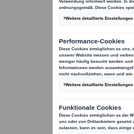
Arenshaus
DS Smith, der 
Verpackungen,
drei Standort
Arnstadt in Th
Euro in den A
fließen.