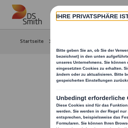
Skip to main content
Über
Startseite
Media
News/Pressem
DS Smith k
Investitio
für die St