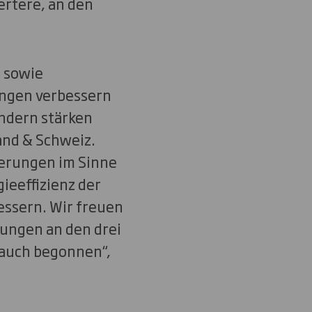
ertere, an den
- sowie
ungen verbessern
ondern stärken
and & Schweiz.
erungen im Sinne
ieeffizienz der
ssern. Wir freuen
ungen an den drei
 auch begonnen“,