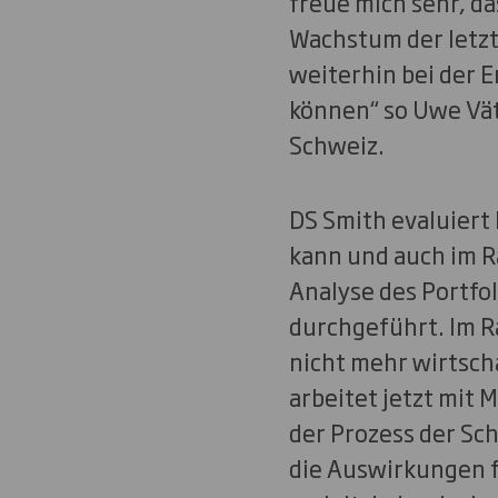
freue mich sehr, d
Wachstum der letzt
weiterhin bei der 
können“ so Uwe Vät
Schweiz.
DS Smith evaluiert 
kann und auch im R
Analyse des Portfol
durchgeführt. Im R
nicht mehr wirtsch
arbeitet jetzt mit
der Prozess der Sc
die Auswirkungen f