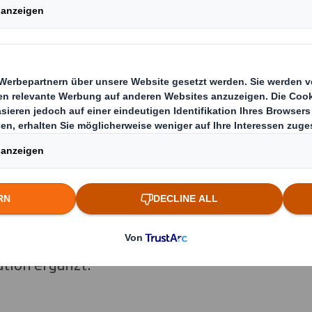
Nachfrage nach nachhaltigen, kreislauffähige
en gerecht zu werden, stehen Kapazitätserw
estitionen. So wird beispielweise der Standort
lionen Euro ein Großteil der Investitionssume f
sätzliche, hochmoderne Wellpappenanlage und
chregallager erweitert. Die Standorte Arens
tionssummen von 34 Millionen Euro beziehung
eblich modernisiert und um zahlreiche Verar
tion ergänzt.