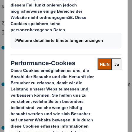
sie beschädigt wird.
Zu den Merkmalen der selbstheilenden Verpackung
gehören:
Ein gewebtes Nervensystem, das sich an der
Beschaffenheit von Blättern orientiert: Sensoren sind
auf die „Haut“ der Box gedruckt und verbinden alle
Fasern in der Verpackung, so dass sie Schäden
feststellen und berichten können.
Regeneratives „Narbengewebe“: Es heilt sich selbst wie
der menschliche Körper, die Oberfläche dehnt und
verdickt sich, um die Verletzung zu bedecken, und
sendet Daten an das Lieferunternehmen und den
Empfänger, um bei sensibler Fracht den aktuellen
Zustand mitzuteilen.
Wiederverwendbarkeit: Nach dem Öffnen hat die