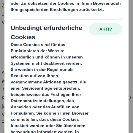
Zum Jubiläum wirft DS Smith einen Blick in die Zukunft
und präsentiert das Konzept für die selbstheilende
Versandverpackung.
[1]
Anlässlich des 150-jährigen Bestehens
der
Wellpappenverpackung stellen die
Innovationsexperten von DS Smith ein futuristisches
Konzept vor, wie sich Verpackungen in den nächsten 50
Jahren entwickeln könnten. Das Konzept zeigt, wie
Verpackungen aus organischen, programmierbaren
Fasern hergestellt werden könnten, die die Fähigkeit
haben, sich – wie unsere Haut – selbst zu heilen, wenn