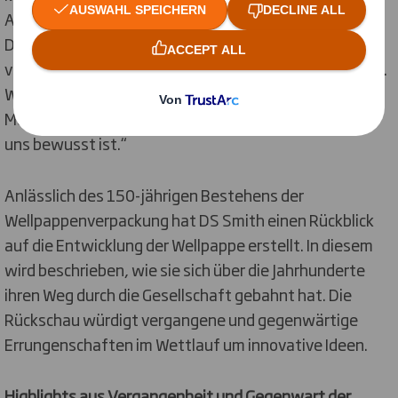
Allerdings wenden wir bereits heute unsere Kreislauf
Design Prinzipien an, um Abfall zu vermeiden und die
von uns verwendeten Fasern bis zu 25-mal zu recyceln.
Wir sind daher der Kreislaufwirtschaft, in der
Materialien viel länger in Gebrauch bleiben, näher als
uns bewusst ist.“
Anlässlich des 150-jährigen Bestehens der
Wellpappenverpackung hat DS Smith einen Rückblick
auf die Entwicklung der Wellpappe erstellt. In diesem
wird beschrieben, wie sie sich über die Jahrhunderte
ihren Weg durch die Gesellschaft gebahnt hat. Die
Rückschau würdigt vergangene und gegenwärtige
Errungenschaften im Wettlauf um innovative Ideen.
Highlights aus Vergangenheit und Gegenwart der