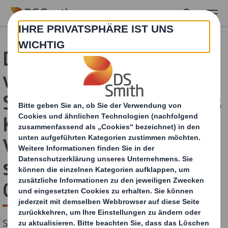
Skip to main content
Die Versandverpackung
von übermorgen: DS
Smith stellt futuristisches
Konzept für intelligente
Verpackungen mit
selbstheilender
Oberfläche vor
Seit 150 Jahren gibt es Verpackungen aus Wellpappe.