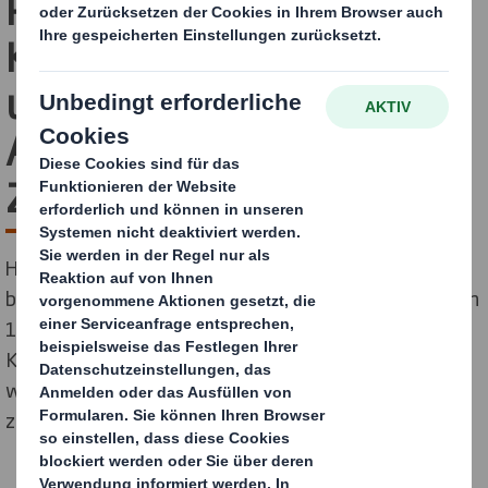
Pläne zur
Kohlenstoffreduzierung
und verpflichtet sich zur
Anpassung an das 1,5°C-
Ziel
Heute geben wir unsere ehrgeizige Verpflichtung
bekannt, unsere globalen Geschäftsaktivitäten auf ein
1,5°C-Szenario auszurichten, wie es im Pariser
Klimaabkommen festgelegt ist. Die Roadmap zu 1,5°C
wurde bei der Science Based Targets Initiative (SBTi)*
zur Überprüfung eingereicht.