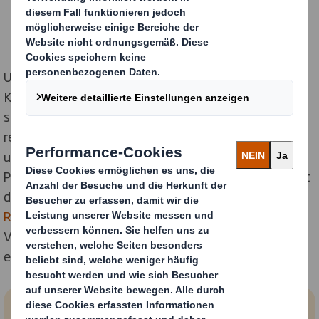
Um dieses Ziel zu erreichen, werden wir die
Kohlenstoffemissionen unserer Produktionsstätten
sowie die unserer Partner und Lieferanten schneller
reduzieren, indem wir uns verpflichten, die Scope 1, 2
und 3 Treibhausgasemissionen (THG) bis 2030 um 46
Prozent absolut im Vergleich zu 2019 zu verringern. Mit
diesen Zielen stehen wir, ein Mitglied der
UN-Initiative
Race to Zero
, im Einklang mit unserer früheren
Verpflichtung, bis 2050 Netto-Null**-Emissionen zu
erreichen.