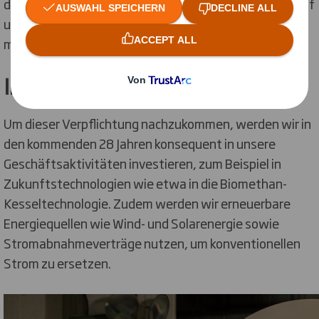
der wir jetzt und in Zukunft einen positiven Einfluss auf
unsere Mitmenschen und unseren Planeten haben
möchten.“
In die Zukunft investieren
Um dieser Verpflichtung nachzukommen, werden wir in
den kommenden 28 Jahren konsequent in unsere
Geschäftsaktivitäten investieren, zum Beispiel in
Zukunftstechnologien wie etwa in die Biomethan-
Kesseltechnologie. Zudem werden wir erneuerbare
Energiequellen wie Wind- und Solarenergie sowie
Stromabnahmeverträge nutzen, um konventionellen
Strom zu ersetzen.