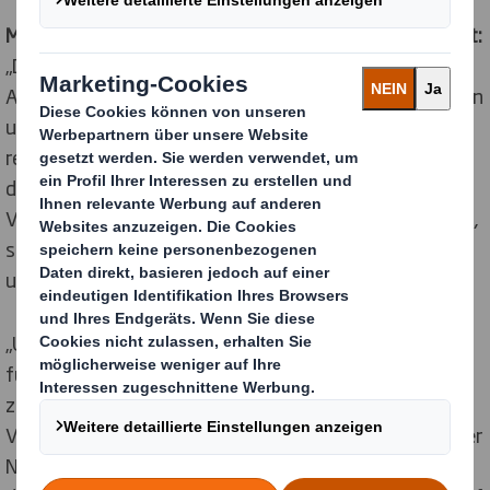
Miles Roberts, Group Chief Executive bei DS Smith sagt:
„Die heutige Ankündigung verdeutlicht unsere
Ambitionen, unsere Kohlenstoffemissionen im Rahmen
unseres langfristigen Nachhaltigkeitsfokus zu
reduzieren. Diese Verpflichtung stellt nicht nur sicher,
dass unser Unternehmen mit gutem Beispiel bei der
Verringerung des Kohlenstoff-Fußabdrucks vorangeht,
sondern garantiert auch, dass wir unsere Lieferanten
und Partner auffordern, dasselbe zu tun.“
„Unser Unternehmen hat ehrgeizige Wachstumspläne
für die kommenden Jahre und wir wollen den Übergang
zu einer Kreislaufwirtschaft anführen. Die
Verpflichtungen sind maßgeblicher Bestandteil unserer
Nachhaltigkeitsstrategie „Jetzt. Und zukünftig.“, mit