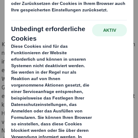
Kurz vor Weihnachten 2020 erlebte der Handel mit dem
neuerlichen Lockdown eine abermalige Wendung
innerhalb eines Jahres, welches auch bis dahin schon
eine Herausforderung war. Der Endspurt des
Weihnachtsgeschäftes, das für viele Händler einen
Großteil des Jahresumsatzes generiert, fand noch
einmal verstärkt an der digitalen Ladentheke statt. Mit
kurzfristig aktualisierten Zahlen prognostizierte der
Handelsverband Deutschland (HDE) ein Umsatzminus
von sieben Prozent für den gesamten Handel im
November und Dezember. Der Blick in die Details zeigt