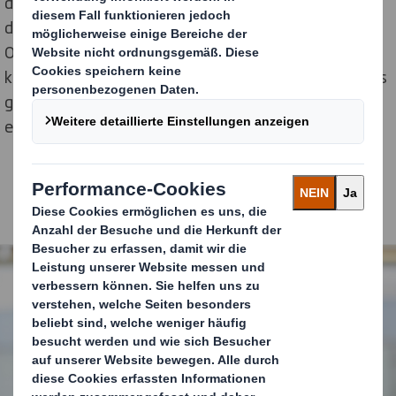
dabei die Unterschiede auf: Laut der Prognosen bricht
der stationäre Handel um 14 % ein, während der
Onlinehandel seine Umsätze um fast ein Drittel auf
knapp 20 Mrd. Euro erhöht haben dürfte; ein Drittel des
gesamten Onlineumsatzes des Jahres 2019 also,
[1]
+
[2]
erwirtschaftet in nur zwei Monaten.