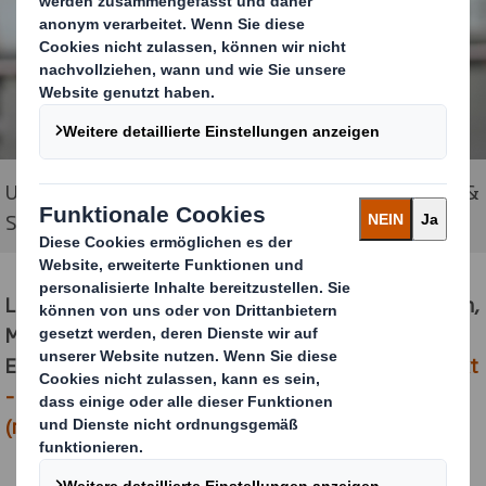
Uwe Väth, Managing Director DS Smith Deutschland &
Schweiz
Lesen Sie hier den DS Smith Gastbeitrag von Uwe Väth,
Managing Director DS Smith Deutschland/Schweiz, im
E-Commerce Online-Magazin von ROQQIO:
Neu verpackt
– intelligente Ansätze für das „Mehr“ im Onlinehandel
(roqqio.com)