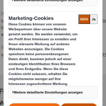
[1]
https://einzelhandel.de/presse/aktuellemeldungen/13
hde-passt-prognosen-an-lockdown-handel-verliert-
ein-fuenftel-seines-jahresumsatzes
[2]
https://einzelhandel.de/index.php?
option=com_attachments&task=download&id=1043
Für weitere Informationen
wenden Sie sich bitte an