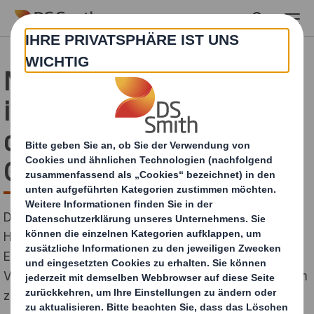
Skip to main content
Neu verpackt –
intelligente Ansätze für
das „Mehr“ im
Onlinehandel
Das rasante Wachstum im Bereich Online fordert
Händler auf, Geschäftsprozesse neu zu denken. Als
Erfolgsfaktoren helfen intelligente, nachhaltige
Versandverpackungen aus Wellpappe dabei, vom Boom
zu profitieren.